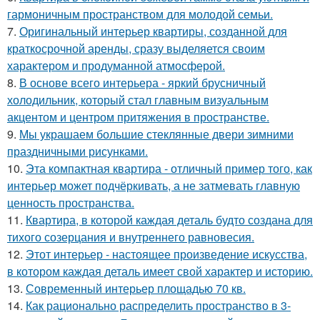
гармоничным пространством для молодой семьи.
7.
Оригинальный интерьер квартиры, созданной для
краткосрочной аренды, сразу выделяется своим
характером и продуманной атмосферой.
8.
В основе всего интерьера - яркий брусничный
холодильник, который стал главным визуальным
акцентом и центром притяжения в пространстве.
9.
Мы украшаем большие стеклянные двери зимними
праздничными рисунками.
10.
Эта компактная квартира - отличный пример того, как
интерьер может подчёркивать, а не затмевать главную
ценность пространства.
11.
Квартира, в которой каждая деталь будто создана для
тихого созерцания и внутреннего равновесия.
12.
Этот интерьер - настоящее произведение искусства,
в котором каждая деталь имеет свой характер и историю.
13.
Современный интерьер площадью 70 кв.
14.
Как рационально распределить пространство в 3-