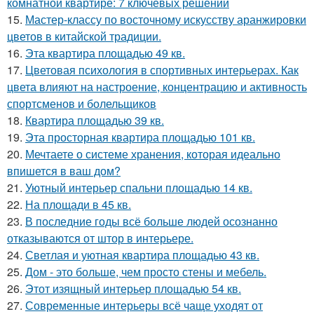
комнатной квартире: 7 ключевых решений
15.
Мастер-классу по восточному искусству аранжировки
цветов в китайской традиции.
16.
Эта квартира площадью 49 кв.
17.
Цветовая психология в спортивных интерьерах. Как
цвета влияют на настроение, концентрацию и активность
спортсменов и болельщиков
18.
Квартира площадью 39 кв.
19.
Эта просторная квартира площадью 101 кв.
20.
Мечтаете о системе хранения, которая идеально
впишется в ваш дом?
21.
Уютный интерьер спальни площадью 14 кв.
22.
На площади в 45 кв.
23.
В последние годы всё больше людей осознанно
отказываются от штор в интерьере.
24.
Светлая и уютная квартира площадью 43 кв.
25.
Дом - это больше, чем просто стены и мебель.
26.
Этот изящный интерьер площадью 54 кв.
27.
Современные интерьеры всё чаще уходят от