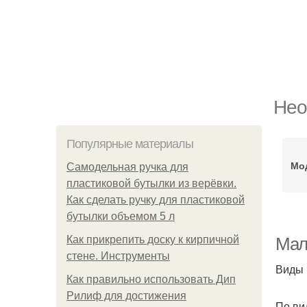
Нео
Популярные материалы
Мо
Самодельная ручка для
пластиковой бутылки из верёвки.
Как сделать ручку для пластиковой
бутылки объемом 5 л
Как прикрепить доску к кирпичной
Мал
стене. Инструменты
Виды
Как правильно использовать Дип
Рилиф для достижения
По ви