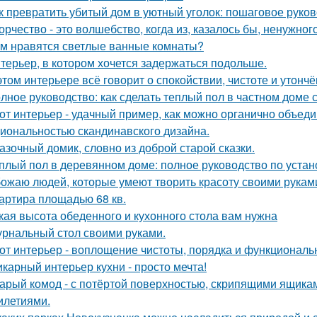
к превратить убитый дом в уютный уголок: пошаговое руко
орчество - это волшебство, когда из, казалось бы, ненужно
м нравятся светлые ванные комнаты?
терьер, в котором хочется задержаться подольше.
этом интерьере всё говорит о спокойствии, чистоте и утончё
лное руководство: как сделать теплый пол в частном доме
от интерьер - удачный пример, как можно органично объед
иональностью скандинавского дизайна.
азочный домик, словно из доброй старой сказки.
плый пол в деревянном доме: полное руководство по устан
ожаю людей, которые умеют творить красоту своими рукам
артира площадью 68 кв.
кая высота обеденного и кухонного стола вам нужна
рнальный стол своими руками.
от интерьер - воплощение чистоты, порядка и функциональн
карный интерьер кухни - просто мечта!
арый комод - с потёртой поверхностью, скрипящими ящика
илетиями.