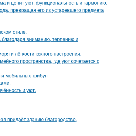
ома и ценит уют, функциональность и гармонию.
да, превращая его из устаревшего предмета
ском стиле.
ь благодаря вниманию, терпению и
моря и лёгкости южного настроения.
ейного пространства, где уют сочетается с
ля мобильных трибун
ками.
чённость и уют.
рая придаёт зданию благородство,