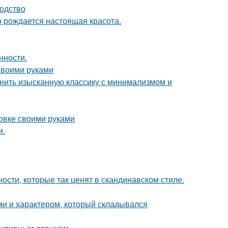
водство
го рождается настоящая красота.
нности.
 своими руками
инить изысканную классику с минимализмом и
овке своими руками
и.
ости, которые так ценят в скандинавском стиле.
ми и характером, который складывался