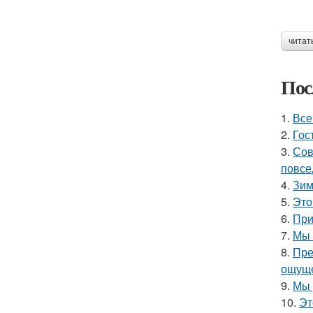
читат
Пос
1.
Все
2.
Гос
3.
Сов
повсе
4.
Зим
5.
Это
6.
При
7.
Мы 
8.
Пре
ощуще
9.
Мы 
10.
Эт