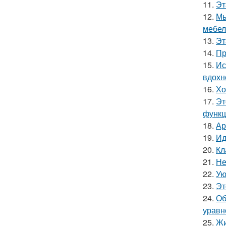
11.
Эт
12.
Мы
мебел
13.
Эт
14.
Пр
15.
Ис
вдохн
16.
Хо
17.
Эт
функц
18.
Ар
19.
Ид
20.
Кл
21.
Не
22.
Ую
23.
Эт
24.
Об
уравн
25.
Жи