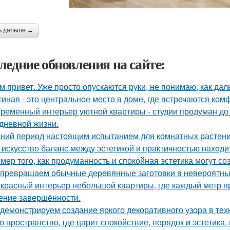
ь дальше →
ледние обновления на сайте:
м привет. Уже просто опускаются руки, не понимаю, как дал
тиная - это центральное место в доме, где встречаются ком
ременный интерьер уютной квартиры - студии продуман до
дневной жизни.
ний период настоящим испытанием для комнатных растени
 искусство баланс между эстетикой и практичностью находи
мер того, как продуманность и спокойная эстетика могут с
превращаем обычные деревянные заготовки в невероятны
красный интерьер небольшой квартиры, где каждый метр пр
ние завершённости.
демонстрируем создание яркого декоративного узора в те
о пространство, где царит спокойствие, порядок и эстетика