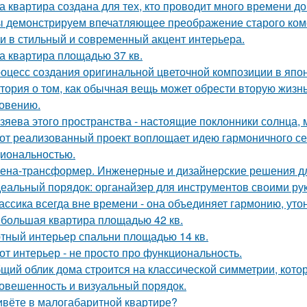
а квартира создана для тех, кто проводит много времени д
 демонстрируем впечатляющее преображение старого комо
и в стильный и современный акцент интерьера.
а квартира площадью 37 кв.
оцесс создания оригинальной цветочной композиции в япон
тория о том, как обычная вещь может обрести вторую жизн
овению.
зяева этого пространства - настоящие поклонники солнца, 
от реализованный проект воплощает идею гармоничного сем
иональностью.
ена-трансформер. Инженерные и дизайнерские решения д
еальный порядок: органайзер для инструментов своими ру
ассика всегда вне времени - она объединяет гармонию, утон
большая квартира площадью 42 кв.
тный интерьер спальни площадью 14 кв.
от интерьер - не просто про функциональность.
щий облик дома строится на классической симметрии, кото
овешенность и визуальный порядок.
вёте в малогабаритной квартире?