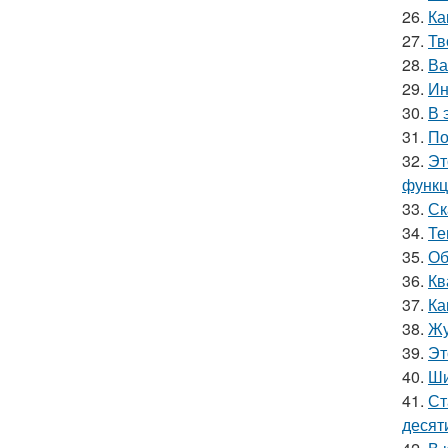
26.
Ка
27.
Тв
28.
Ва
29.
Ин
30.
В 
31.
По
32.
Эт
функц
33.
Ск
34.
Те
35.
Об
36.
Кв
37.
Ка
38.
Жу
39.
Эт
40.
Ши
41.
Ст
десят