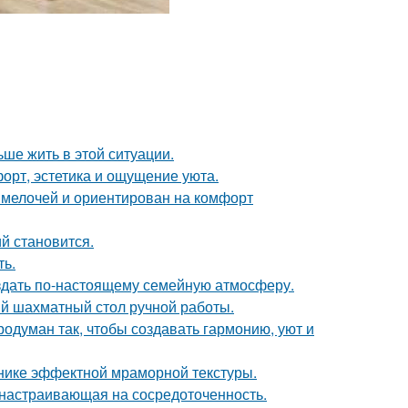
ьше жить в этой ситуации.
форт, эстетика и ощущение уюта.
 мелочей и ориентирован на комфорт
й становится.
ть.
оздать по-настоящему семейную атмосферу.
й шахматный стол ручной работы.
одуман так, чтобы создавать гармонию, уют и
хнике эффектной мраморной текстуры.
, настраивающая на сосредоточенность.