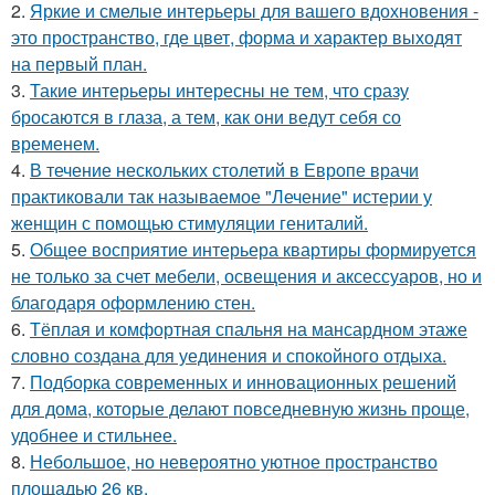
2.
Яркие и смелые интерьеры для вашего вдохновения -
это пространство, где цвет, форма и характер выходят
на первый план.
3.
Такие интерьеры интересны не тем, что сразу
бросаются в глаза, а тем, как они ведут себя со
временем.
4.
В течение нескольких столетий в Европе врачи
практиковали так называемое "Лечение" истерии у
женщин с помощью стимуляции гениталий.
5.
Общее восприятие интерьера квартиры формируется
не только за счет мебели, освещения и аксессуаров, но и
благодаря оформлению стен.
6.
Тёплая и комфортная спальня на мансардном этаже
словно создана для уединения и спокойного отдыха.
7.
Подборка современных и инновационных решений
для дома, которые делают повседневную жизнь проще,
удобнее и стильнее.
8.
Небольшое, но невероятно уютное пространство
площадью 26 кв.