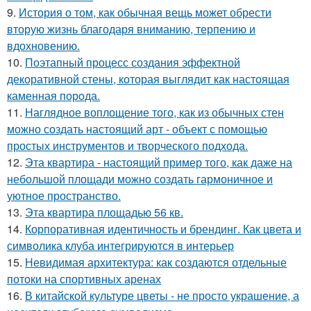
9.
История о том, как обычная вещь может обрести
вторую жизнь благодаря вниманию, терпению и
вдохновению.
10.
Поэтапный процесс создания эффектной
декоративной стены, которая выглядит как настоящая
каменная порода.
11.
Наглядное воплощение того, как из обычных стен
можно создать настоящий арт - объект с помощью
простых инструментов и творческого подхода.
12.
Эта квартира - настоящий пример того, как даже на
небольшой площади можно создать гармоничное и
уютное пространство.
13.
Эта квартира площадью 56 кв.
14.
Корпоративная идентичность и брендинг. Как цвета и
символика клуба интегрируются в интерьер
15.
Невидимая архитектура: как создаются отдельные
потоки на спортивных аренах
16.
В китайской культуре цветы - не просто украшение, а