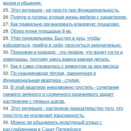
жизни и общения.
25.
Этот интерьер - не просто про функциональность.
26.
Пурпур и патина: вторая жизнь мебели с характером.
27.
Как правильно организовать кладовую: пошагово.
28.
Обзор кухни площадью 8 кв.
29.
Утро понедельника. Быстро в душ, чтобы
взбодриться, прийти в себя, проснуться окончательно.
30.
Прихожая и коридор - это первое, что видят гости и
домочадцы, поэтому здесь важна каждая деталь.
31.
Как я сама справилась с ремонтом за два месяца
32.
По-скандинавски тёплая, лаконичная и
функциональная квартира - студия.
33.
В этой квартире невозможно грустить - сочетание
свежего зелёного и солнечного оранжевого задаёт
настроение с первых шагов.
34.
Этот интерьер - наглядное доказательство того, что
простота не исключает изысканность.
35.
Можно ли объединить культурный отдых с
расслаблением в Санкт-Петербурге