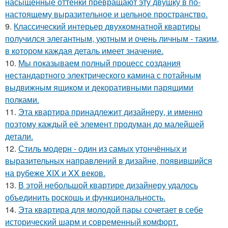
насыщенные оттенки превращают эту двушку в по-
настоящему выразительное и цельное пространство.
9.
Классический интерьер двухкомнатной квартиры
получился элегантным, уютным и очень личным - таким,
в котором каждая деталь имеет значение.
10.
Мы показываем полный процесс создания
нестандартного электрического камина с потайным
выдвижным ящиком и декоративными парящими
полками.
11.
Эта квартира принадлежит дизайнеру, и именно
поэтому каждый её элемент продуман до малейшей
детали.
12.
Стиль модерн - один из самых утончённых и
выразительных направлений в дизайне, появившийся
на рубеже XIX и XX веков.
13.
В этой небольшой квартире дизайнеру удалось
объединить роскошь и функциональность.
14.
Эта квартира для молодой пары сочетает в себе
исторический шарм и современный комфорт.