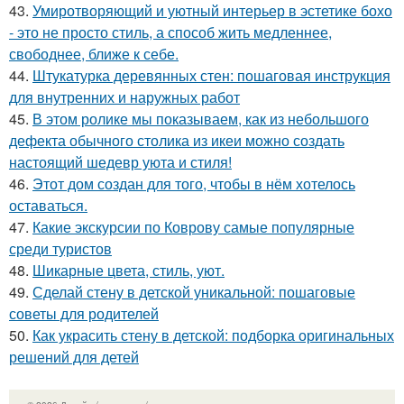
43.
Умиротворяющий и уютный интерьер в эстетике бохо
- это не просто стиль, а способ жить медленнее,
свободнее, ближе к себе.
44.
Штукатурка деревянных стен: пошаговая инструкция
для внутренних и наружных работ
45.
В этом ролике мы показываем, как из небольшого
дефекта обычного столика из икеи можно создать
настоящий шедевр уюта и стиля!
46.
Этот дом создан для того, чтобы в нём хотелось
оставаться.
47.
Какие экскурсии по Коврову самые популярные
среди туристов
48.
Шикарные цвета, стиль, уют.
49.
Сделай стену в детской уникальной: пошаговые
советы для родителей
50.
Как украсить стену в детской: подборка оригинальных
решений для детей