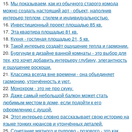
15.
Мы показываем, как из обычного старого комода
можно создать настоящий арт - объект, наполнив
интерьер теплом, стилем и индивидуальностью.
16.
Инвестиционный проект площадью 85 кв.
17.
Эта квартира площадью 81 кв.
18.
Кухня - гостиная площадью 21, 5 кв.
19.
Такой интерьер создаёт ощущение тепла и гармонии.
20.
Бургунди в дизайне ванной комнаты - это выбор для
тех, кто хочет добавить интерьеру глубину, элегантность
и ощущение роскоши.
21.
Классика всегда вне времени - она объединяет
гармонию, утончённость и уют.
22.
Монохром - это не про скуку.
23.
Даже самый небольшой балкон может стать
любимым местом в доме, если подойти к его
оформлению с душой.
24.
Этот интерьер словно рассказывает свою историю на
языке тонких нюансов и утончённых деталей.
25.
Сочетание мятного и пудрово - розового - это как