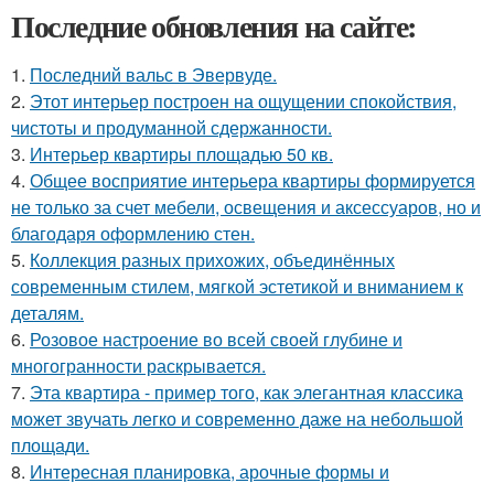
Последние обновления на сайте:
1.
Последний вальс в Эвервуде.
2.
Этот интерьер построен на ощущении спокойствия,
чистоты и продуманной сдержанности.
3.
Интерьер квартиры площадью 50 кв.
4.
Общее восприятие интерьера квартиры формируется
не только за счет мебели, освещения и аксессуаров, но и
благодаря оформлению стен.
5.
Коллекция разных прихожих, объединённых
современным стилем, мягкой эстетикой и вниманием к
деталям.
6.
Розовое настроение во всей своей глубине и
многогранности раскрывается.
7.
Эта квартира - пример того, как элегантная классика
может звучать легко и современно даже на небольшой
площади.
8.
Интересная планировка, арочные формы и