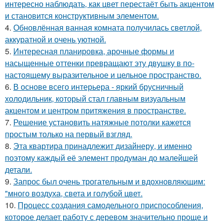
интересно наблюдать, как цвет перестаёт быть акцентом
и становится конструктивным элементом.
4.
Обновлённая ванная комната получилась светлой,
аккуратной и очень уютной.
5.
Интересная планировка, арочные формы и
насыщенные оттенки превращают эту двушку в по-
настоящему выразительное и цельное пространство.
6.
В основе всего интерьера - яркий брусничный
холодильник, который стал главным визуальным
акцентом и центром притяжения в пространстве.
7.
Решение установить натяжные потолки кажется
простым только на первый взгляд.
8.
Эта квартира принадлежит дизайнеру, и именно
поэтому каждый её элемент продуман до малейшей
детали.
9.
Запрос был очень трогательным и вдохновляющим:
"много воздуха, света и голубой цвет.
10.
Процесс создания самодельного приспособления,
которое делает работу с деревом значительно проще и