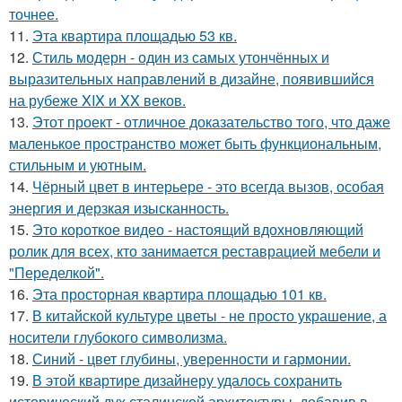
точнее.
11.
Эта квартира площадью 53 кв.
12.
Стиль модерн - один из самых утончённых и
выразительных направлений в дизайне, появившийся
на рубеже XIX и XX веков.
13.
Этот проект - отличное доказательство того, что даже
маленькое пространство может быть функциональным,
стильным и уютным.
14.
Чёрный цвет в интерьере - это всегда вызов, особая
энергия и дерзкая изысканность.
15.
Это короткое видео - настоящий вдохновляющий
ролик для всех, кто занимается реставрацией мебели и
"Переделкой".
16.
Эта просторная квартира площадью 101 кв.
17.
В китайской культуре цветы - не просто украшение, а
носители глубокого символизма.
18.
Синий - цвет глубины, уверенности и гармонии.
19.
В этой квартире дизайнеру удалось сохранить
исторический дух сталинской архитектуры, добавив в