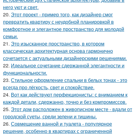
него уют и свет.
20.
Этот проект - пример того, как дизайнер смог
превратить квартиру с неудобной планировкой в
комфортное и элегантное пространство для молодой
семьи.
21.
Это изысканное пространство, в котором
классическая архитектурная основа гармонично
сочетается с актуальными дизайнерскими решениями.
22.
Идеальное сочетание сдержанной элегантности и
функциональности.
23.
Стильное оформление спальни в белых тонах - это
всегда про лёгкость, свет и спокойствие.
24.
Вот как действуют перфекционисты: с вниманием к
каждой детали, сдержанно, точно и без компромиссов.
25.
Этот дом расположен в живописном месте - вдали от
городской суеты, среди зелени и тишины.
26.
Совмещение ванной и туалета - популярное
решение, особенно в квартирах с ограниченной