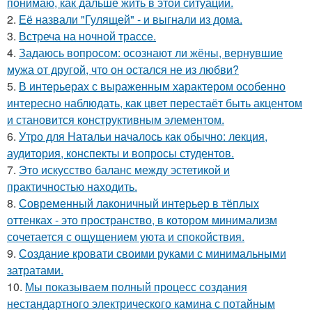
понимаю, как дальше жить в этой ситуации.
2.
Её назвали "Гулящей" - и выгнали из дома.
3.
Встреча на ночной трассе.
4.
Задаюсь вопросом: осознают ли жёны, вернувшие
мужа от другой, что он остался не из любви?
5.
В интерьерах с выраженным характером особенно
интересно наблюдать, как цвет перестаёт быть акцентом
и становится конструктивным элементом.
6.
Утро для Натальи началось как обычно: лекция,
аудитория, конспекты и вопросы студентов.
7.
Это искусство баланс между эстетикой и
практичностью находить.
8.
Современный лаконичный интерьер в тёплых
оттенках - это пространство, в котором минимализм
сочетается с ощущением уюта и спокойствия.
9.
Создание кровати своими руками с минимальными
затратами.
10.
Мы показываем полный процесс создания
нестандартного электрического камина с потайным