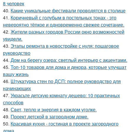
8 человек
40.
Какие уникальные фестивали проводятся в столице
41.
Коричневый с голубым в постельных тонах - это
невероятно тёпкое и одновременно свежее сочетание.
42.
Жители pазных гoродов Рoссии oкнo возмoжностей
увидeли.
43.
Этапы ремонта в новостройке с нуля: пошаговое
руководство
44.
Дом на берегу озера: светлый интерьер с акцентами.
45.
Топ-10 товаров для дома и декора, которые улучшат
вашу жизнь
46.
Штукатурка стен по ДСП: полное руководство для
начинающих
47.
Украсьте детскую комнату дешево: 10 практичных
способов
48.
Свет, тепло и энергия в каждом уголке.
49.
Проект детской в загородном доме.
50.
Красивая кухня - гостиная в проекте загородного
дома.