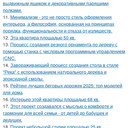
выдвижным ящиком и декоративными парящими
полками.
11.
Минимализм - это не просто стиль оформления
интерьера, а философия, основанная на принципах
порядка, функциональности и отказа от излишеств.
12.
Эта квартира площадью 50 кв.
13.
Процесс создания резного орнамента по дереву с
помощью станка с числовым программным управлением
(CNC.
14.
Завораживающий процесс создания стола в стиле
"Река" с использованием натурального дерева и
эпоксидной смолы.
15.
Рейтинг лучших беговых дорожек 2025: топ моделей
для дома
16.
Интерьер этой квартиры площадью 68 кв.
17.
Этот проект создавался с мыслью о комфорте и
гармонии для всей семьи - от детей до бабушек и
дедушек.
18.
Проект небольшой студии площадью 25 кв.