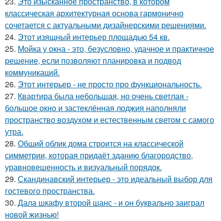
23.
Это изысканное пространство, в котором
классическая архитектурная основа гармонично
сочетается с актуальными дизайнерскими решениями.
24.
Этот изящный интерьер площадью 54 кв.
25.
Мойка у окна - это, безусловно, удачное и практичное
решение, если позволяют планировка и подвод
коммуникаций.
26.
Этот интерьер - не просто про функциональность.
27.
Квартира была небольшая, но очень светлая -
большое окно и застеклённая лоджия наполняли
пространство воздухом и естественным светом с самого
утра.
28.
Общий облик дома строится на классической
симметрии, которая придаёт зданию благородство,
уравновешенность и визуальный порядок.
29.
Скандинавский интерьер - это идеальный выбор для
гостевого пространства.
30.
Дала шкафу второй шанс - и он буквально заиграл
новой жизнью!