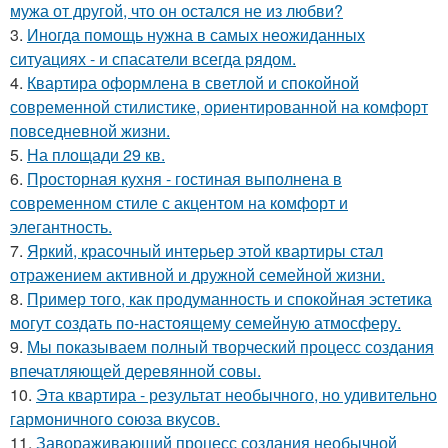
мужа от другой, что он остался не из любви?
3.
Иногда помощь нужна в самых неожиданных
ситуациях - и спасатели всегда рядом.
4.
Квартира оформлена в светлой и спокойной
современной стилистике, ориентированной на комфорт
повседневной жизни.
5.
На площади 29 кв.
6.
Просторная кухня - гостиная выполнена в
современном стиле с акцентом на комфорт и
элегантность.
7.
Яркий, красочный интерьер этой квартиры стал
отражением активной и дружной семейной жизни.
8.
Пример того, как продуманность и спокойная эстетика
могут создать по-настоящему семейную атмосферу.
9.
Мы показываем полный творческий процесс создания
впечатляющей деревянной совы.
10.
Эта квартира - результат необычного, но удивительно
гармоничного союза вкусов.
11.
Завораживающий процесс создания необычной