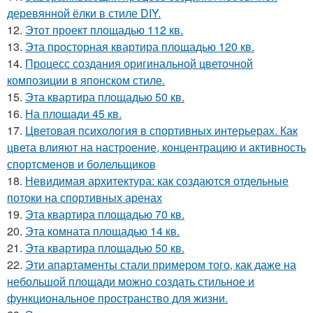
деревянной ёлки в стиле DIY.
12.
Этот проект площадью 112 кв.
13.
Эта просторная квартира площадью 120 кв.
14.
Процесс создания оригинальной цветочной
композиции в японском стиле.
15.
Эта квартира площадью 50 кв.
16.
На площади 45 кв.
17.
Цветовая психология в спортивных интерьерах. Как
цвета влияют на настроение, концентрацию и активность
спортсменов и болельщиков
18.
Невидимая архитектура: как создаются отдельные
потоки на спортивных аренах
19.
Эта квартира площадью 70 кв.
20.
Эта комната площадью 14 кв.
21.
Эта квартира площадью 50 кв.
22.
Эти апартаменты стали примером того, как даже на
небольшой площади можно создать стильное и
функциональное пространство для жизни.