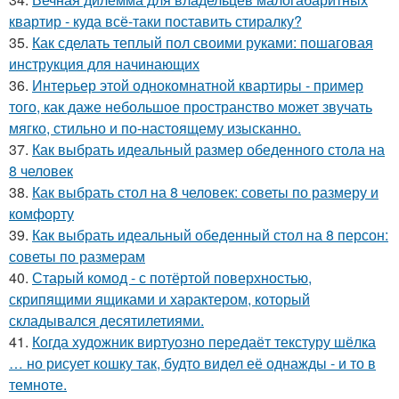
квартир - куда всё-таки поставить стиралку?
35.
Как сделать теплый пол своими руками: пошаговая
инструкция для начинающих
36.
Интерьер этой однокомнатной квартиры - пример
того, как даже небольшое пространство может звучать
мягко, стильно и по-настоящему изысканно.
37.
Как выбрать идеальный размер обеденного стола на
8 человек
38.
Как выбрать стол на 8 человек: советы по размеру и
комфорту
39.
Как выбрать идеальный обеденный стол на 8 персон:
советы по размерам
40.
Старый комод - с потёртой поверхностью,
скрипящими ящиками и характером, который
складывался десятилетиями.
41.
Когда художник виртуозно передаёт текстуру шёлка
… но рисует кошку так, будто видел её однажды - и то в
темноте.