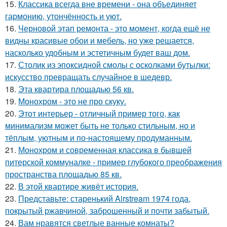
15.
Классика всегда вне времени - она объединяет
гармонию, утончённость и уют.
16.
Черновой этап ремонта - это момент, когда ещё не
видны красивые обои и мебель, но уже решается,
насколько удобным и эстетичным будет ваш дом.
17.
Столик из эпоксидной смолы с осколками бутылки:
искусство превращать случайное в шедевр.
18.
Эта квартира площадью 56 кв.
19.
Монохром - это не про скуку.
20.
Этот интерьер - отличный пример того, как
минимализм может быть не только стильным, но и
тёплым, уютным и по-настоящему продуманным.
21.
Монохром и современная классика в бывшей
питерской коммуналке - пример глубокого преображения
пространства площадью 85 кв.
22.
В этой квартире живёт история.
23.
Представьте: старенький Airstream 1974 года,
покрытый ржавчиной, заброшенный и почти забытый.
24.
Вам нравятся светлые ванные комнаты?