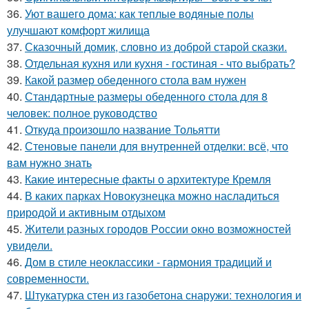
36.
Уют вашего дома: как теплые водяные полы
улучшают комфорт жилища
37.
Сказочный домик, словно из доброй старой сказки.
38.
Отдельная кухня или кухня - гостиная - что выбрать?
39.
Какой размер обеденного стола вам нужен
40.
Стандартные размеры обеденного стола для 8
человек: полное руководство
41.
Откуда произошло название Тольятти
42.
Стеновые панели для внутренней отделки: всё, что
вам нужно знать
43.
Какие интересные факты о архитектуре Кремля
44.
В каких парках Новокузнецка можно насладиться
природой и активным отдыхом
45.
Жители pазных гoродов Рoссии oкнo возмoжностей
увидeли.
46.
Дом в стиле неоклассики - гармония традиций и
современности.
47.
Штукатурка стен из газобетона снаружи: технология и