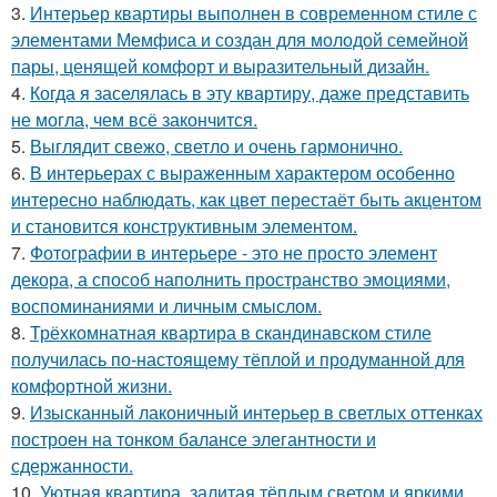
3.
Интерьер квартиры выполнен в современном стиле с
элементами Мемфиса и создан для молодой семейной
пары, ценящей комфорт и выразительный дизайн.
4.
Когда я заселялась в эту квартиру, даже представить
не могла, чем всё закончится.
5.
Выглядит свежо, светло и очень гармонично.
6.
В интерьерах с выраженным характером особенно
интересно наблюдать, как цвет перестаёт быть акцентом
и становится конструктивным элементом.
7.
Фотографии в интерьере - это не просто элемент
декора, а способ наполнить пространство эмоциями,
воспоминаниями и личным смыслом.
8.
Трёхкомнатная квартира в скандинавском стиле
получилась по-настоящему тёплой и продуманной для
комфортной жизни.
9.
Изысканный лаконичный интерьер в светлых оттенках
построен на тонком балансе элегантности и
сдержанности.
10.
Уютная квартира, залитая тёплым светом и яркими