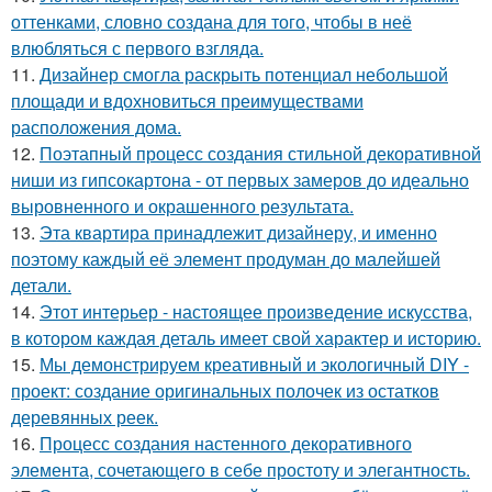
оттенками, словно создана для того, чтобы в неё
влюбляться с первого взгляда.
11.
Дизайнер смогла раскрыть потенциал небольшой
площади и вдохновиться преимуществами
расположения дома.
12.
Поэтапный процесс создания стильной декоративной
ниши из гипсокартона - от первых замеров до идеально
выровненного и окрашенного результата.
13.
Эта квартира принадлежит дизайнеру, и именно
поэтому каждый её элемент продуман до малейшей
детали.
14.
Этот интерьер - настоящее произведение искусства,
в котором каждая деталь имеет свой характер и историю.
15.
Мы демонстрируем креативный и экологичный DIY -
проект: создание оригинальных полочек из остатков
деревянных реек.
16.
Процесс создания настенного декоративного
элемента, сочетающего в себе простоту и элегантность.