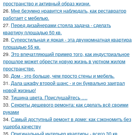
пространство и активный образ жизни.
26.
Мне безумно нравится наблюдать, как реставратор
работает с мебелью.
27.
Перед дизайнерами стояла задача - сделать
квартиру площадью 50 кв.
28.
Суперстильная и яркая - эта двухкомнатная квартира
площадью 55 кв.
29.
Это впечатляющий пример того, как индустриальное
прошлое может обрести новую жизнь в уютном жилом
пространстве.
30.
Дом - это больше, чем просто стены и мебель.
31.
Дала шкафу второй шанс - и он буквально заиграл
новой жизнью!
32.
Тишина цвета. Прислушайтесь ….
33.
Секреты дешевого ремонта: как сделать всё своими
руками
34.
Самый доступный ремонт в доме: как сэкономить без
ущерба качеству
35.
Оригинальный интерьер квартиры - всего 30 кв.