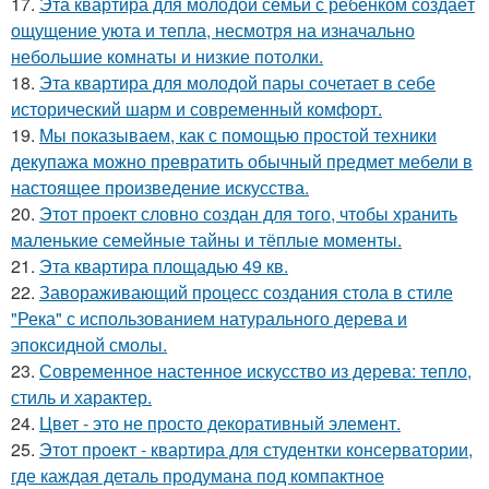
17.
Эта квартира для молодой семьи с ребёнком создаёт
ощущение уюта и тепла, несмотря на изначально
небольшие комнаты и низкие потолки.
18.
Эта квартира для молодой пары сочетает в себе
исторический шарм и современный комфорт.
19.
Мы показываем, как с помощью простой техники
декупажа можно превратить обычный предмет мебели в
настоящее произведение искусства.
20.
Этот проект словно создан для того, чтобы хранить
маленькие семейные тайны и тёплые моменты.
21.
Эта квартира площадью 49 кв.
22.
Завораживающий процесс создания стола в стиле
"Река" с использованием натурального дерева и
эпоксидной смолы.
23.
Современное настенное искусство из дерева: тепло,
стиль и характер.
24.
Цвет - это не просто декоративный элемент.
25.
Этот проект - квартира для студентки консерватории,
где каждая деталь продумана под компактное