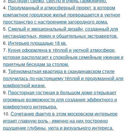
3.
Выглядит свежо, светло и очень гармонично.
4.
Продуманный и атмосферный проект, в котором
компактное городское жильё превращается в уютное
пространство с настроением загородного дома.
5.
Смелый и эмоциональный дизайн, созданный для
нестандартных, ярких и общительных экстравертов.
6.
Интерьер площадью 18 кв.
7.
Кухня оформлена в тёплой и уютной атмосфере,
которая располагает к спокойным семейным ужинам и
приятным беседам за столом.
8.
Трёхкомнатная квартира в скандинавском стиле
получилась по-настоящему тёплой и продуманной для
комфортной жизни.
9.
Просторная гостиная в большом доме открывает
огромные возможности для создания эффектного и
комфортного интерьера.
10.
Сочетание фактур в этом московском интерьере
играет главную роль - именно на них построено
ощущение глубины, уюта и визуального интереса.