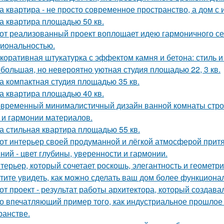
а квартира - не просто современное пространство, а дом с 
а квартира площадью 50 кв.
от реализованный проект воплощает идею гармоничного сем
иональностью.
коративная штукатурка с эффектом камня и бетона: стиль и
большая, но невероятно уютная студия площадью 22, 3 кв.
а компактная студия площадью 35 кв.
а квартира площадью 40 кв.
временный минималистичный дизайн ванной комнаты строи
 и гармонии материалов.
а стильная квартира площадью 55 кв.
от интерьер своей продуманной и лёгкой атмосферой притя
ний - цвет глубины, уверенности и гармонии.
терьер, который сочетает роскошь, элегантность и геометри
тите увидеть, как можно сделать ваш дом более функцион
от проект - результат работы архитектора, который создава
о впечатляющий пример того, как индустриальное прошлое
ранстве.