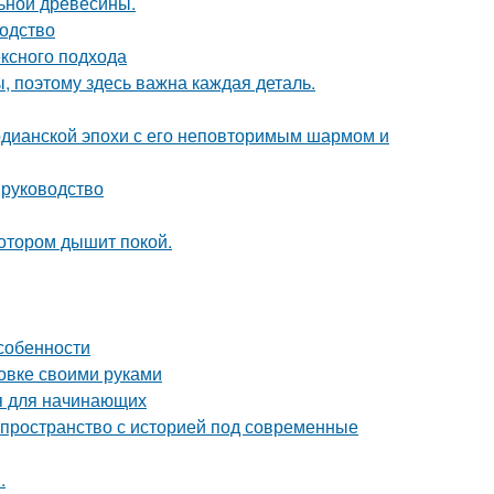
льной древесины.
водство
ексного подхода
ы, поэтому здесь важна каждая деталь.
рдианской эпохи с его неповторимым шармом и
 руководство
котором дышит покой.
собенности
овке своими руками
ия для начинающих
ь пространство с историей под современные
.