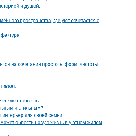
историей и душой.
ейного пространства, где уют сочетается с
 фактура.
тся на сочетании простоты форм, чистоты
гивает.
ческую строгость.
альным и стильным?
л интерьер для своей семьи.
 может обрести новую жизнь в уютном жилом