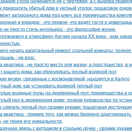
здание стола начинается не с чертежей, а с выбора прави
к превратить убитый дом в уютный уголок: пошаговое руко
монт загородного дома под ключ: все преимущества компл
ихожая и коридор - это первое, что видят гости и домочадц
о не просто стиль интерьера - это философия жизни.
гружаемся в атмосферу Англии начала XX века - дом эдва
ённостью.
чего начать капитальный ремонт спальной комнаты: полное
ощадь - не враг.
а квартира - не просто место для жизни, а пространство, в 
т вашего дома: как оборудовать теплый водяной пол
кие музеи, связанные с космонавтикой, находятся в Калуге
тный дом: как установить водяной теплый пол
плые водяные полы на деревянный пол: преимущества и о
плый пол в деревянном доме: полное руководство по устан
к сделать теплый пол своими руками: пошаговая инструкц
а квартира - пример того, как можно бережно адаптироват
, не теряя его уникальности.
азочная дверь с витражом в спальню дочки - своими руками