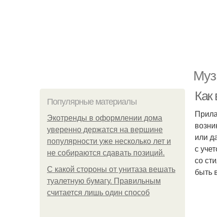
Муз
Как
Популярные материалы
Прила
Экотренды в оформлении дома
возни
уверенно держатся на вершине
или д
популярности уже несколько лет и
с уче
не собираются сдавать позиций.
со ст
С какой стороны от унитаза вешать
быть 
туалетную бумагу. Правильным
считается лишь один способ