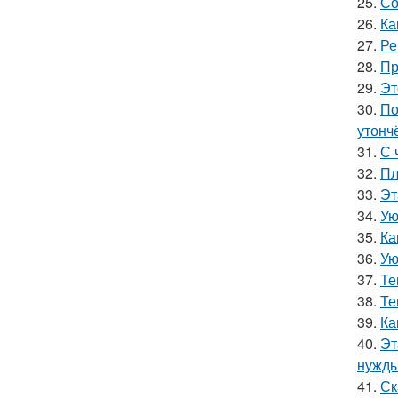
25.
Со
26.
Ка
27.
Ре
28.
Пр
29.
Эт
30.
По
утонч
31.
С 
32.
Пл
33.
Эт
34.
Ую
35.
Ка
36.
Ую
37.
Те
38.
Те
39.
Ка
40.
Эт
нужды
41.
Ск