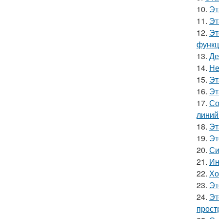
10.
Эт
11.
Эт
12.
Эт
функц
13.
Де
14.
Не
15.
Эт
16.
Эт
17.
Со
линий
18.
Эт
19.
Эт
20.
Си
21.
Ин
22.
Хо
23.
Эт
24.
Эт
прост