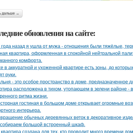
ь дальше →
ледние обновления на сайте:
 года назад я ушла от мужа - отношения были тяжёлые, тер
ная квартира, оформленная в спокойной нейтральной пали
манного комфорта.
е в аккуратной и ухоженной квартире есть зоны, до которых
ят руки.
льня - это особое пространство в доме, предназначенное д
ртира расположена в тихом, утопающем в зелени районе - 
ренного ритма жизни.
сторная гостиная в большом доме открывает огромные воз
ртного интерьера.
вращение обычных деревянных веток в декоративное изде
собираем большой встроенный шкаф.
 квартира создана для тех, кто проводит много времени до