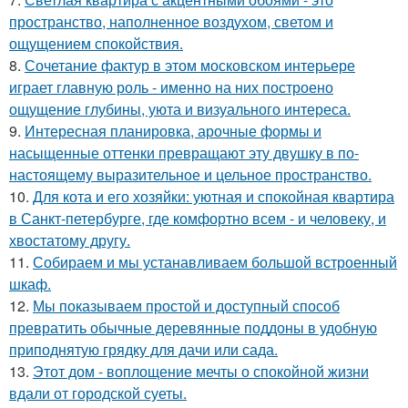
пространство, наполненное воздухом, светом и
ощущением спокойствия.
8.
Сочетание фактур в этом московском интерьере
играет главную роль - именно на них построено
ощущение глубины, уюта и визуального интереса.
9.
Интересная планировка, арочные формы и
насыщенные оттенки превращают эту двушку в по-
настоящему выразительное и цельное пространство.
10.
Для кота и его хозяйки: уютная и спокойная квартира
в Санкт-петербурге, где комфортно всем - и человеку, и
хвостатому другу.
11.
Собираем и мы устанавливаем большой встроенный
шкаф.
12.
Мы показываем простой и доступный способ
превратить обычные деревянные поддоны в удобную
приподнятую грядку для дачи или сада.
13.
Этот дом - воплощение мечты о спокойной жизни
вдали от городской суеты.