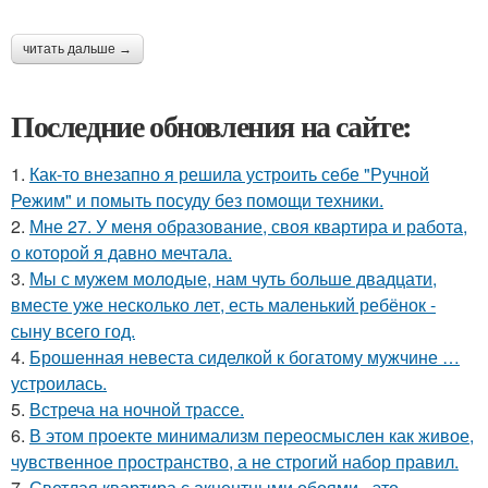
читать дальше →
Последние обновления на сайте:
1.
Как-то внезапно я решила устроить себе "Ручной
Режим" и помыть посуду без помощи техники.
2.
Мне 27. У меня образование, своя квартира и работа,
о которой я давно мечтала.
3.
Мы с мужем молодые, нам чуть больше двадцати,
вместе уже несколько лет, есть маленький ребёнок -
сыну всего год.
4.
Брошенная невеста сиделкой к богатому мужчине …
устроилась.
5.
Встреча на ночной трассе.
6.
В этом проекте минимализм переосмыслен как живое,
чувственное пространство, а не строгий набор правил.
7.
Светлая квартира с акцентными обоями - это