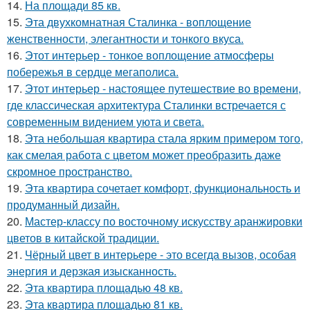
14.
На площади 85 кв.
15.
Эта двухкомнатная Сталинка - воплощение
женственности, элегантности и тонкого вкуса.
16.
Этот интерьер - тонкое воплощение атмосферы
побережья в сердце мегаполиса.
17.
Этот интерьер - настоящее путешествие во времени,
где классическая архитектура Сталинки встречается с
современным видением уюта и света.
18.
Эта небольшая квартира стала ярким примером того,
как смелая работа с цветом может преобразить даже
скромное пространство.
19.
Эта квартира сочетает комфорт, функциональность и
продуманный дизайн.
20.
Мастер-классу по восточному искусству аранжировки
цветов в китайской традиции.
21.
Чёрный цвет в интерьере - это всегда вызов, особая
энергия и дерзкая изысканность.
22.
Эта квартира площадью 48 кв.
23.
Эта квартира площадью 81 кв.