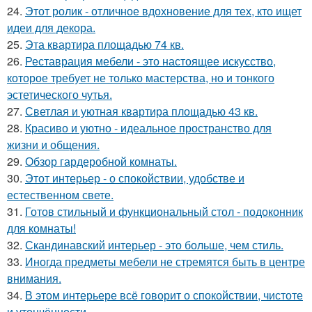
24.
Этот ролик - отличное вдохновение для тех, кто ищет
идеи для декора.
25.
Эта квартира площадью 74 кв.
26.
Реставрация мебели - это настоящее искусство,
которое требует не только мастерства, но и тонкого
эстетического чутья.
27.
Светлая и уютная квартира площадью 43 кв.
28.
Красиво и уютно - идеальное пространство для
жизни и общения.
29.
Обзор гардеробной комнаты.
30.
Этот интерьер - о спокойствии, удобстве и
естественном свете.
31.
Готов стильный и функциональный стол - подоконник
для комнаты!
32.
Скандинавский интерьер - это больше, чем стиль.
33.
Иногда предметы мебели не стремятся быть в центре
внимания.
34.
В этом интерьере всё говорит о спокойствии, чистоте
и утончённости.