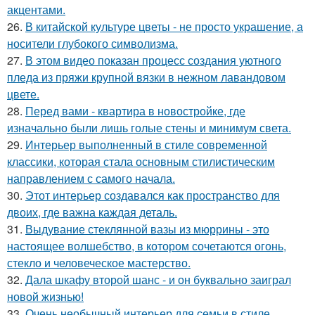
акцентами.
26.
В китайской культуре цветы - не просто украшение, а
носители глубокого символизма.
27.
В этом видео показан процесс создания уютного
пледа из пряжи крупной вязки в нежном лавандовом
цвете.
28.
Перед вами - квартира в новостройке, где
изначально были лишь голые стены и минимум света.
29.
Интерьер выполненный в стиле современной
классики, которая стала основным стилистическим
направлением с самого начала.
30.
Этот интерьер создавался как пространство для
двоих, где важна каждая деталь.
31.
Выдувание стеклянной вазы из мюррины - это
настоящее волшебство, в котором сочетаются огонь,
стекло и человеческое мастерство.
32.
Дала шкафу второй шанс - и он буквально заиграл
новой жизнью!
33.
Очень необычный интерьер для семьи в стиле