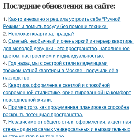
Последние обновления на сайте:
1.
Как-то внезапно я решила устроить себе "Ручной
Режим" и помыть посуду без помощи техники.
2.
Неплохая квартира, правда?
3.
Смелый, необычный и очень яркий интерьер квартиры
для молодой девушки - это пространство, наполненное
цветом, настроением и индивидуальностью.
4.
Год назад мы с сестрой стали владелицами
трёхкомнатной квартиры в Москве - получили её в
наследство.
5.
Квартира оформлена в светлой и спокойной
современной стилистике, ориентированной на комфорт
повседневной жизни.
6.
Пример того, как продуманная планировка способна
раскрыть потенциал пространства.
7.
Независимо от общего стиля оформления, акцентная
стена - один из самых универсальных и выразительных
инструментов в интерьере.