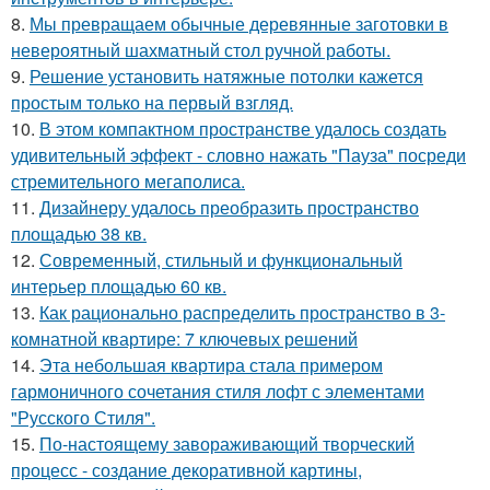
8.
Мы превращаем обычные деревянные заготовки в
невероятный шахматный стол ручной работы.
9.
Решение установить натяжные потолки кажется
простым только на первый взгляд.
10.
В этом компактном пространстве удалось создать
удивительный эффект - словно нажать "Пауза" посреди
стремительного мегаполиса.
11.
Дизайнеру удалось преобразить пространство
площадью 38 кв.
12.
Современный, стильный и функциональный
интерьер площадью 60 кв.
13.
Как рационально распределить пространство в 3-
комнатной квартире: 7 ключевых решений
14.
Эта небольшая квартира стала примером
гармоничного сочетания стиля лофт с элементами
"Русского Стиля".
15.
По-настоящему завораживающий творческий
процесс - создание декоративной картины,