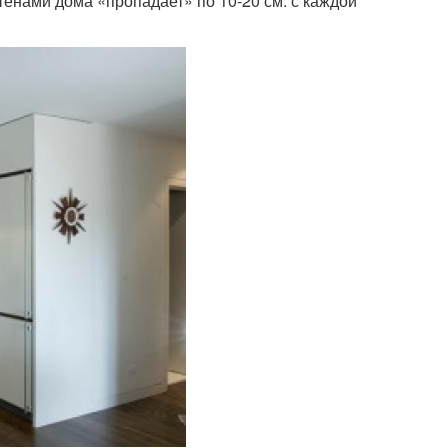
тенами дома «пропадает» по 10-20 см. с каждой