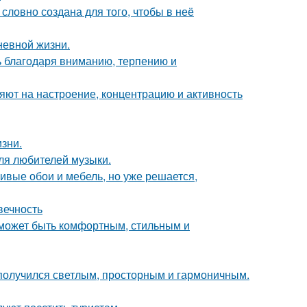
словно создана для того, чтобы в неё
невной жизни.
ь благодаря вниманию, терпению и
яют на настроение, концентрацию и активность
зни.
ля любителей музыки.
сивые обои и мебель, но уже решается,
вечность
о может быть комфортным, стильным и
получился светлым, просторным и гармоничным.