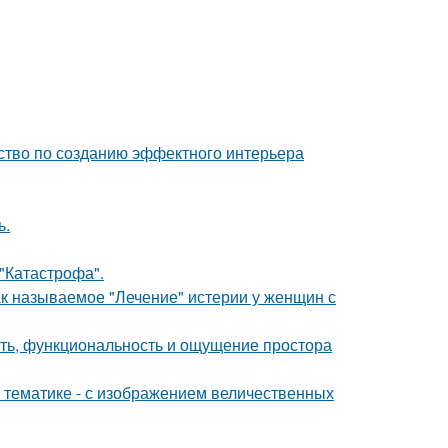
дство по созданию эффектного интерьера
ь.
 "Катастрофа".
ак называемое "Лечение" истерии у женщин с
сть, функциональность и ощущение простора
 тематике - с изображением величественных
.