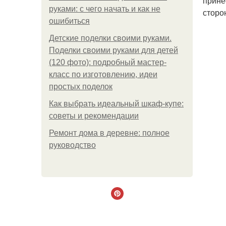
прине
руками: с чего начать и как не
сторо
ошибиться
Детские поделки своими руками.
Поделки своими руками для детей
(120 фото): подробный мастер-
класс по изготовлению, идеи
простых поделок
Как выбрать идеальный шкаф-купе:
советы и рекомендации
Ремонт дома в деревне: полное
руководство