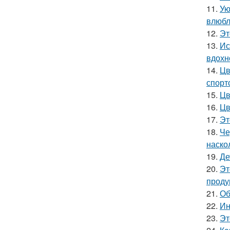
11.
Ую
влюбл
12.
Эт
13.
Ис
вдохн
14.
Цв
спорт
15.
Цв
16.
Цв
17.
Эт
18.
Че
наско
19.
Де
20.
Эт
проду
21.
Об
22.
Ин
23.
Эт