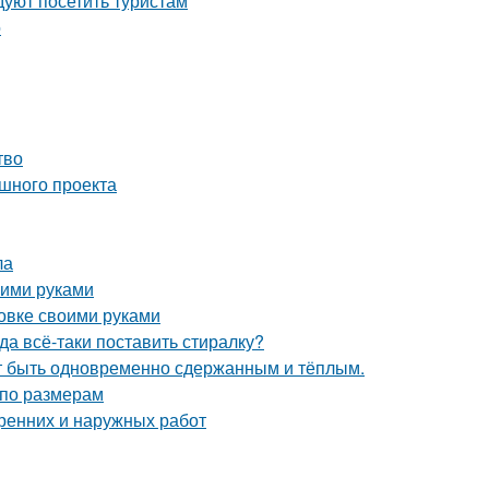
уют посетить туристам
о
тво
ешного проекта
ла
оими руками
овке своими руками
а всё-таки поставить стиралку?
ет быть одновременно сдержанным и тёплым.
 по размерам
тренних и наружных работ