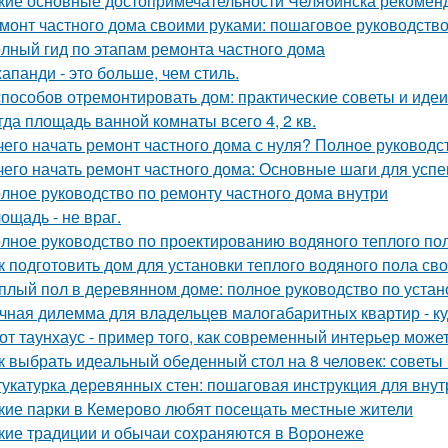
кие основные достопримечательности Челябинска рекоменд
монт частного дома своими руками: пошаговое руководств
лный гид по этапам ремонта частного дома
апанди - это больше, чем стиль.
способов отремонтировать дом: практические советы и идеи
гда площадь ванной комнаты всего 4, 2 кв.
чего начать ремонт частного дома с нуля? Полное руководс
чего начать ремонт частного дома: Основные шаги для усп
лное руководство по ремонту частного дома внутри
ощадь - не враг.
лное руководство по проектированию водяного теплого по
к подготовить дом для установки теплого водяного пола св
плый пол в деревянном доме: полное руководство по устан
чная дилемма для владельцев малогабаритных квартир - куд
от таунхаус - пример того, как современный интерьер мож
к выбрать идеальный обеденный стол на 8 человек: советы
укатурка деревянных стен: пошаговая инструкция для вну
кие парки в Кемерово любят посещать местные жители
кие традиции и обычаи сохраняются в Воронеже