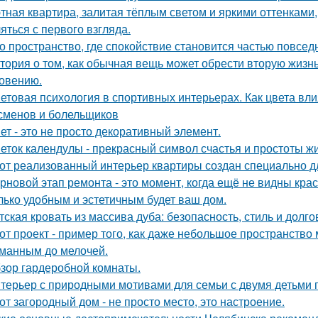
тная квартира, залитая тёплым светом и яркими оттенками, 
яться с первого взгляда.
о пространство, где спокойствие становится частью повсед
тория о том, как обычная вещь может обрести вторую жизн
овению.
етовая психология в спортивных интерьерах. Как цвета вли
сменов и болельщиков
ет - это не просто декоративный элемент.
еток календулы - прекрасный символ счастья и простоты жи
от реализованный интерьер квартиры создан специально д
рновой этап ремонта - это момент, когда ещё не видны кра
лько удобным и эстетичным будет ваш дом.
тская кровать из массива дуба: безопасность, стиль и долго
от проект - пример того, как даже небольшое пространств
манным до мелочей.
зор гардеробной комнаты.
терьер с природными мотивами для семьи с двумя детьми 
от загородный дом - не просто место, это настроение.