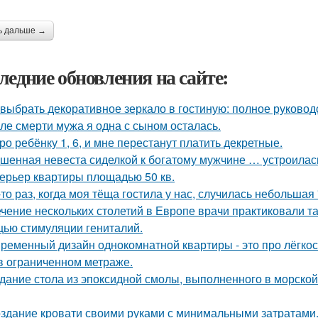
ь дальше →
ледние обновления на сайте:
 выбрать декоративное зеркало в гостиную: полное руково
ле смерти мужа я одна с сыном осталась.
ро ребёнку 1, 6, и мне перестанут платить декретные.
шенная невеста сиделкой к богатому мужчине … устроилас
ерьер квартиры площадью 50 кв.
-то раз, когда моя тёща гостила у нас, случилась небольшая
ечение нескольких столетий в Европе врачи практиковали т
ью стимуляции гениталий.
ременный дизайн однокомнатной квартиры - это про лёгко
в ограниченном метраже.
дание стола из эпоксидной смолы, выполненного в морской
здание кровати своими руками с минимальными затратами