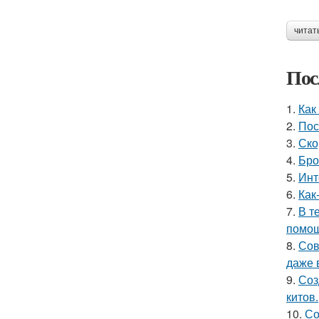
читат
Пос
1.
Как
2.
Пос
3.
Ско
4.
Бро
5.
Инт
6.
Как
7.
В т
помощ
8.
Сов
даже 
9.
Соз
китов.
10.
Со