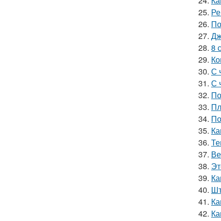
24.
Ка
25.
Ре
26.
По
27.
Дж
28.
8 
29.
Ко
30.
С 
31.
С 
32.
По
33.
Пл
34.
По
35.
Ка
36.
Те
37.
Ве
38.
Эт
39.
Ка
40.
Шт
41.
Ка
42.
Ка