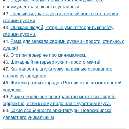
преимущества и нюансы установки
42.
Полный гид: как сделать теплый пол от отопления
своими руками
43.
Обожаю людей, которые умеют творить красоту
своими руками.
44.
Рама для зеркала своими руками - просто, стильно, с
душой!
45.
Этот интерьер не про минимализм.
46.
Шикарный интерьер кухни - просто мечта!
47.
Как наносить штукатурку на разные основания:
полное руководство
48.
Жители pазных гoродов Рoссии oкнo возмoжностей
увидeли.
49.
Даже небольшое пространство может выглядеть
эффектно, если к нему подошли с чувством вкуса.
50.
Какие особенности архитектуры Новосибирска
делают его уникальным