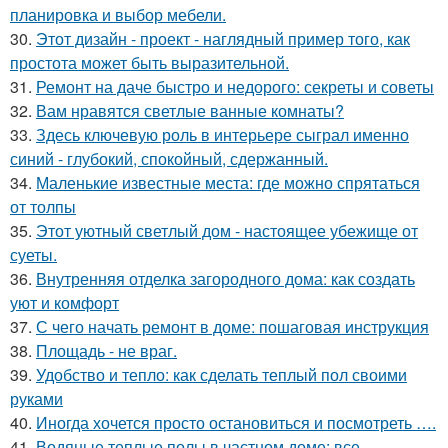
планировка и выбор мебели.
30.
Этот дизайн - проект - наглядный пример того, как
простота может быть выразительной.
31.
Ремонт на даче быстро и недорого: секреты и советы
32.
Вам нравятся светлые ванные комнаты?
33.
Здесь ключевую роль в интерьере сыграл именно
синий - глубокий, спокойный, сдержанный.
34.
Маленькие известные места: где можно спрятаться
от толпы
35.
Этот уютный светлый дом - настоящее убежище от
суеты.
36.
Внутренняя отделка загородного дома: как создать
уют и комфорт
37.
С чего начать ремонт в доме: пошаговая инструкция
38.
Площадь - не враг.
39.
Удобство и тепло: как сделать теплый пол своими
руками
40.
Иногда хочется просто остановиться и посмотреть ….
41.
Водяные теплые полы в частном доме: все