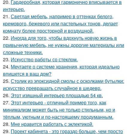
20.
Гардеробная, которая гармонично вписывается в
интерьер.
21.
Светлая мебель, например в оттенках белого,
кремового, бежевого или пастельных тонов, делает
комнату более просторной и воздушной.
22.
Иногда для того, чтобы вдохнуть новую жизнь в
привычную мебель, не нужны дорогие материалы или
сложные техники.
23.
Искусство работы со стеклом.
24.
Мечтаете о системе хранения, которая идеально
впишется в ваш дом?
25.
Столик из эпоксидной смолы с осколками бутылки:
искусство превращать случайное в шедевр.
26.
Этот изящный интерьер площадью 54 кв.
27.
Этот интерьер - отличный пример того, как
минимализм может быть не только стильным, но и
тёплым, уютным и по-настоящему продуманным.
28.
Мне нравится работать с эклектикой.
29.
Проект кабинета - это гораздо больше, чем просто