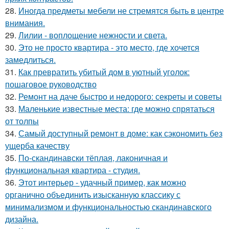
28.
Иногда предметы мебели не стремятся быть в центре
внимания.
29.
Лилии - воплощение нежности и света.
30.
Это не просто квартира - это место, где хочется
замедлиться.
31.
Как превратить убитый дом в уютный уголок:
пошаговое руководство
32.
Ремонт на даче быстро и недорого: секреты и советы
33.
Маленькие известные места: где можно спрятаться
от толпы
34.
Самый доступный ремонт в доме: как сэкономить без
ущерба качеству
35.
По-скандинавски тёплая, лаконичная и
функциональная квартира - студия.
36.
Этот интерьер - удачный пример, как можно
органично объединить изысканную классику с
минимализмом и функциональностью скандинавского
дизайна.