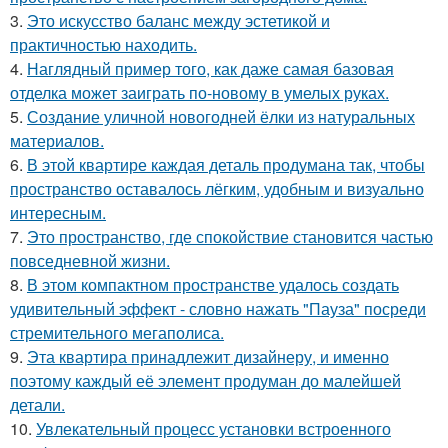
3.
Это искусство баланс между эстетикой и
практичностью находить.
4.
Наглядный пример того, как даже самая базовая
отделка может заиграть по-новому в умелых руках.
5.
Создание уличной новогодней ёлки из натуральных
материалов.
6.
В этой квартире каждая деталь продумана так, чтобы
пространство оставалось лёгким, удобным и визуально
интересным.
7.
Это пространство, где спокойствие становится частью
повседневной жизни.
8.
В этом компактном пространстве удалось создать
удивительный эффект - словно нажать "Пауза" посреди
стремительного мегаполиса.
9.
Эта квартира принадлежит дизайнеру, и именно
поэтому каждый её элемент продуман до малейшей
детали.
10.
Увлекательный процесс установки встроенного