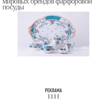
мировых брендов фарфоровой
посуды