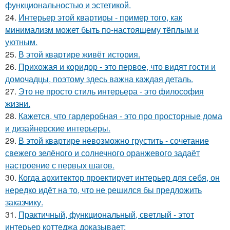
функциональностью и эстетикой.
24.
Интерьер этой квартиры - пример того, как
минимализм может быть по-настоящему тёплым и
уютным.
25.
В этой квартире живёт история.
26.
Прихожая и коридор - это первое, что видят гости и
домочадцы, поэтому здесь важна каждая деталь.
27.
Это не просто стиль интерьера - это философия
жизни.
28.
Кажется, что гардеробная - это про просторные дома
и дизайнерские интерьеры.
29.
В этой квартире невозможно грустить - сочетание
свежего зелёного и солнечного оранжевого задаёт
настроение с первых шагов.
30.
Когда архитектор проектирует интерьер для себя, он
нередко идёт на то, что не решился бы предложить
заказчику.
31.
Практичный, функциональный, светлый - этот
интерьер коттеджа доказывает: