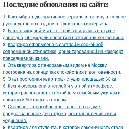
Последние обновления на сайте:
1.
Как выбрать декоративное зеркало в гостиную: полное
руководство по созданию эффектного интерьера
2.
В тот выходной мы с сестрой засиделись на кухне
допоздна, обсуждали новости и потягивали лёгкое вино.
3.
Квартира оформлена в светлой и спокойной
современной стилистике, ориентированной на комфорт
повседневной жизни.
4.
Эта квартира с панорамным видом на Москву
построена на принципах спокойствия и долговечности.
5.
Эта просторная квартира - студия площадью 63 кв.
6.
Кухня оформлена в тёплой и уютной атмосфере,
которая располагает к спокойным семейным ужинам и
приятным беседам за столом.
7.
Спальня - это особое пространство в доме,
предназначенное для отдыха, восстановления сил и
уединения.
8.
Квартира для студента, в которой лаконичность стала