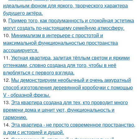
идеальным фоном для яркого, творческого характера
будущего актёра.
9.
Пример того, как продуманность и спокойная эстетика
могут создать по-настоящему семейную атмосферу.
10.
Минимализм в интерьере с простотой и
максимальной функциональностью пространства
ассоциируется.
11.
Уютная квартира, залитая тёплым светом и яркими
оттенками, словно создана для того, чтобы в неё
влюбляться с первого взгляда.
12.
Мы демонстрируем необычный и очень аккуратный
способ изготовления деревянной коробочки с помощью
V - образной фрезы.
13.
Эта квартира создана для тех, кто проводит много
времени дома и ценит уют, функциональность и
гармонию.
14.
Эта квартира - не просто современное пространство,
а дом с историей и душой.