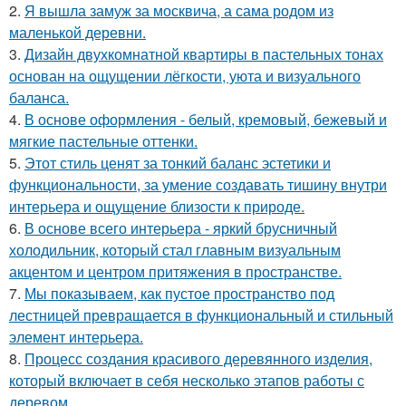
2.
Я вышла замуж за москвича, а сама родом из
маленькой деревни.
3.
Дизайн двухкомнатной квартиры в пастельных тонах
основан на ощущении лёгкости, уюта и визуального
баланса.
4.
В основе оформления - белый, кремовый, бежевый и
мягкие пастельные оттенки.
5.
Этот стиль ценят за тонкий баланс эстетики и
функциональности, за умение создавать тишину внутри
интерьера и ощущение близости к природе.
6.
В основе всего интерьера - яркий брусничный
холодильник, который стал главным визуальным
акцентом и центром притяжения в пространстве.
7.
Мы показываем, как пустое пространство под
лестницей превращается в функциональный и стильный
элемент интерьера.
8.
Процесс создания красивого деревянного изделия,
который включает в себя несколько этапов работы с
деревом.