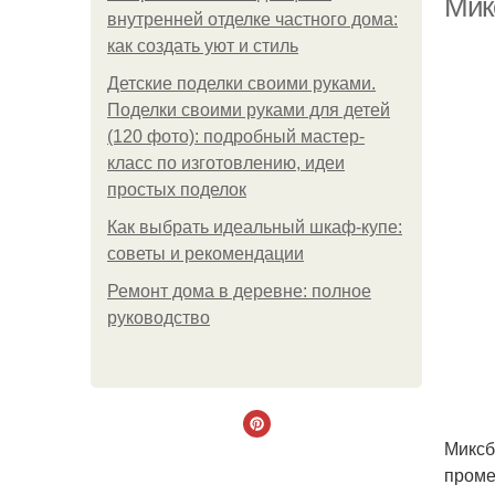
Мик
внутренней отделке частного дома:
как создать уют и стиль
Детские поделки своими руками.
Поделки своими руками для детей
(120 фото): подробный мастер-
класс по изготовлению, идеи
простых поделок
Как выбрать идеальный шкаф-купе:
советы и рекомендации
Ремонт дома в деревне: полное
руководство
Миксб
проме