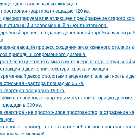
дящее для самых разных жильцов.
 просторная квартира площадью 120 кв.
 демонстрируем впечатляющее преображение старого комо
и в стильный и современный акцент интерьера.
дробный процесс создания деревянной коробки ручной рабо
и.
вораживающий процесс создания эксклюзивного стола из д
оза природы и современного дизайна.
рно-белая цветовая гамма в интерьере всегда актуальной и
стракция в движении: текстура, краска и эмоция.
временный декор с золотыми акцентами: элегантность в де
а стильная квартира площадью 55 кв.
а квартира площадью 150 кв.
ибки в планировке квартиры могут стоить гораздо дороже, 
 площади в 300 кв.
а квартира - не просто жилое пространство, а отражение х
льцев.
от проект - пример того, как даже небольшое пространств
манным до мелочей.