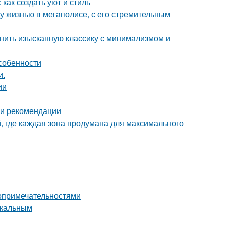
как создать уют и стиль
у жизнью в мегаполисе, с его стремительным
инить изысканную классику с минимализмом и
собенности
и.
ии
 и рекомендации
й, где каждая зона продумана для максимального
топримечательностями
икальным