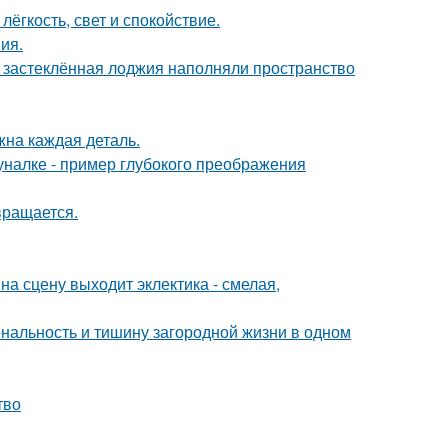
лёгкость, свет и спокойствие.
ия.
и застеклённая лоджия наполняли пространство
жна каждая деталь.
налке - пример глубокого преображения
вращается.
на сцену выходит эклектика - смелая,
иональность и тишину загородной жизни в одном
тво