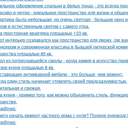
ильное оформление спальни в белых тонах - это всегда про 
асиво и уютно - идеальное пространство для жизни и общен
артира была небольшая, но очень светлая - большое окно 
хом и естественным светом с самого утра.
а просторная квартира площадью 133 кв.
от интерьер создавался как пространство для двоих, где ва
нохром и современная классика в бывшей питерской комму
ранства площадью 85 кв.
ол из потрескавшейся смолы - когда химия в искусство пре
зор кухни площадью 8 кв.
ставрация антикварной мебели - это больше, чем ремонт.
гда один стиль начинает утомлять своей предсказуемостью, 
ительная и свежая.
а кухня - пример того, как можно объединить стиль, функц
ранстве.
adlines:
чего начать ремонт частного дома с нуля? Полное руководс
adlines: