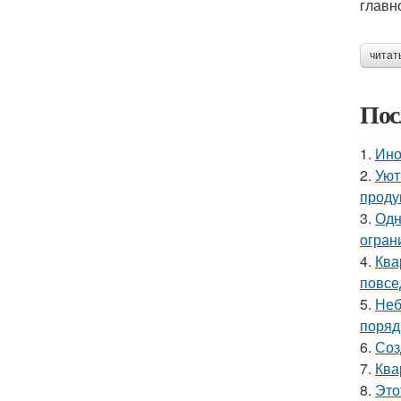
главн
читат
Пос
1.
Ино
2.
Уют
проду
3.
Одн
огран
4.
Ква
повсе
5.
Неб
поряд
6.
Соз
7.
Ква
8.
Это