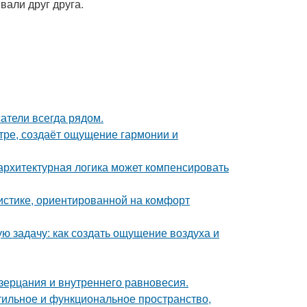
вали друг друга.
атели всегда рядом.
тре, создаёт ощущение гармонии и
архитектурная логика может компенсировать
истике, ориентированной на комфорт
ю задачу: как создать ощущение воздуха и
озерцания и внутреннего равновесия.
стильное и функциональное пространство,