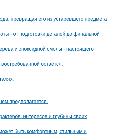
да, превращая его из устаревшего предмета
ты - от подготовки деталей до финальной
ерева и эпоксидной смолы - настоящего
 востребованной остаётся.
талях.
чем предполагается.
арактеров, интересов и глубины своих
о может быть комфортным, стильным и