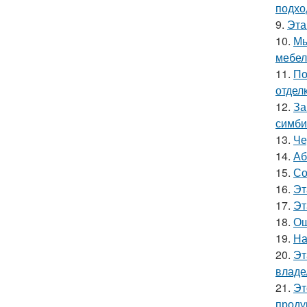
подхо
9.
Эта
10.
Мы
мебел
11.
По
отделк
12.
За
симби
13.
Че
14.
Аб
15.
Со
16.
Эт
17.
Эт
18.
Ош
19.
На
20.
Эт
владе
21.
Эт
проду