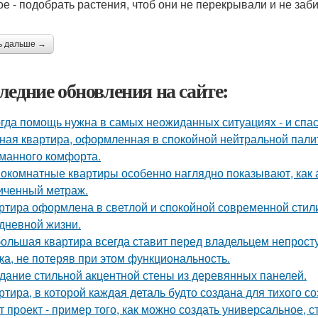
ое - подобрать растения, чтоб они не перекрывали и не заби
ь дальше →
ледние обновления на сайте:
гда помощь нужна в самых неожиданных ситуациях - и спас
ная квартира, оформленная в спокойной нейтральной пали
манного комфорта.
окомнатные квартиры особенно наглядно показывают, как 
иченный метраж.
ртира оформлена в светлой и спокойной современной стил
дневной жизни.
ольшая квартира всегда ставит перед владельцем непросту
ка, не потеряв при этом функциональность.
дание стильной акцентной стены из деревянных панелей.
ртира, в которой каждая деталь будто создана для тихого с
т проект - пример того, как можно создать универсальное, 