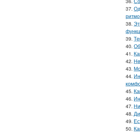
36.
Со
37.
Од
ритмо
38.
Эт
функц
39.
Те
40.
Об
41.
Ка
42.
He
43.
Мо
44.
Ин
комфо
45.
Ка
46.
Ин
47.
Ни
48.
Ди
49.
Ес
50.
Ка