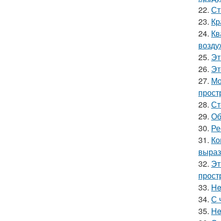
22.
Ст
23.
Кр
24.
Кв
возду
25.
Эт
26.
Эт
27.
Мо
прост
28.
Ст
29.
Об
30.
Ре
31.
Ко
выраз
32.
Эт
прост
33.
He
34.
С 
35.
He