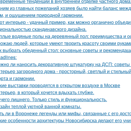
временные тенденции в внутренней отделке частного дома: 
ним из главных пожеланий хозяев было найти баланс межд
м, и ощущением природной гармонии.
от интерьер - удачный пример, как можно органично объед
иональностью скандинавского дизайна.
плые водяные полы на деревянный пол: преимущества и о
ожаю людей, которые умеют творить красоту своими рукам
к выбрать обеденный стол: основные советы и рекомендац
adlines:
жно ли наносить декоративную штукатурку на ДСП: советы
терьер загородного дома - просторный, светлый и стильны
рта и гармонии.
кие выставки проводятся в открытом воздухе в Москве
терьер, в который хочется вдыхать глубже.
чего лишнего. Только стиль и функциональность.
зайн теплой уютной ванной комнаты.
ть ли в Воронеже легенды или мифы, связанные с его дос
кие особенности архитектуры Новосибирска делают его ун