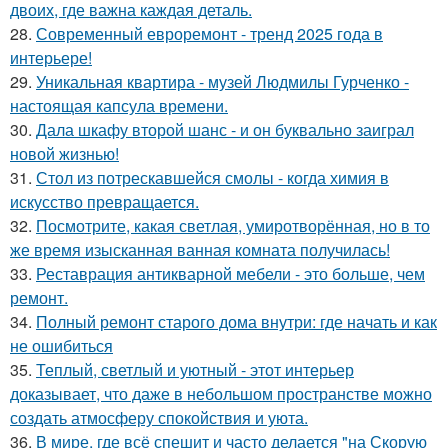
двоих, где важна каждая деталь.
28.
Современный евроремонт - тренд 2025 года в
интерьере!
29.
Уникальная квартира - музей Людмилы Гурченко -
настоящая капсула времени.
30.
Дала шкафу второй шанс - и он буквально заиграл
новой жизнью!
31.
Стол из потрескавшейся смолы - когда химия в
искусство превращается.
32.
Посмотрите, какая светлая, умиротворённая, но в то
же время изысканная ванная комната получилась!
33.
Реставрация антикварной мебели - это больше, чем
ремонт.
34.
Полный ремонт старого дома внутри: где начать и как
не ошибиться
35.
Теплый, светлый и уютный - этот интерьер
доказывает, что даже в небольшом пространстве можно
создать атмосферу спокойствия и уюта.
36.
В мире, где всё спешит и часто делается "на Скорую