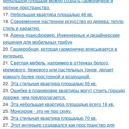
небольшой площади можно создать гармоничное и
уютное пространство.
17.
Небольшая квартира площадью 46 кв.
18.
Современное настенное искусство из дерева: тепло,
стиль и характер.
19.
Арена-трансформер. Инженерные и дизайнерские
решения для мобильных трибун
20.
Гардеробная, которая гармонично вписывается в
интерьер.
21.
Светлая мебель, например в оттенках белого,
кремового, бежевого или пастельных тонов, делает
комнату более просторной и воздушной.
22.
Эта стильная квартира площадью 55 кв.
23.
Ошибки в планировке квартиры могут стоить гораздо
дороже, чем предполагается.
24.
Эта небольшая квартира площадью всего 16 кв.
25.
Монохром - это не про скуку.
26.
Эта стильная квартира площадью 70 кв.
27.
Этот интерьер создавался как пространство для