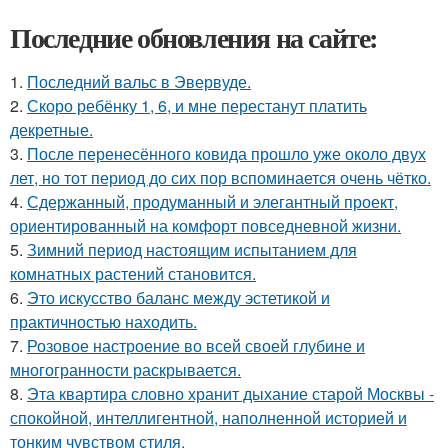
Последние обновления на сайте:
1.
Последний вальс в Эвервуде.
2.
Скоро ребёнку 1, 6, и мне перестанут платить
декретные.
3.
После перенесённого ковида прошло уже около двух
лет, но тот период до сих пор вспоминается очень чётко.
4.
Сдержанный, продуманный и элегантный проект,
ориентированный на комфорт повседневной жизни.
5.
Зимний период настоящим испытанием для
комнатных растений становится.
6.
Это искусство баланс между эстетикой и
практичностью находить.
7.
Розовое настроение во всей своей глубине и
многогранности раскрывается.
8.
Эта квартира словно хранит дыхание старой Москвы -
спокойной, интеллигентной, наполненной историей и
тонким чувством стиля.