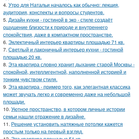
4.
Утро для Натальи началось как обычно: лекция,
аудитория, конспекты и вопросы студентов.
5.
Дизайн кухни - гостиной в эко - стиле создаёт
ощущение близости к природе и внутреннего
спокойствия, даже в компактном пространстве.
6.
Эклектичный интерьер квартиры площадью 71 кв.
7.
Светлый и лаконичный интерьер кухни - гостиной
площадью 20 кв.
8.
Эта квартира словно хранит дыхание старой Москвы -
спокойной, интеллигентной, наполненной историей и
тонким чувством стиля.
9.
Эта квартира - пример того, как элегантная классика
может звучать легко и современно даже на небольшой
площади.
10.
Уютное пространство, в котором личные истории
семьи нашли отражение в дизайне.
11.
Решение установить натяжные потолки кажется
простым только на первый взгляд.
12.
Эта квартира площадью 51 кв.