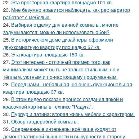
22.
Эта просторная квартира площадью 101 кв.
23.
Мне безумно нравится наблюдать, как реставратор
работает с мебелью.
24.
Выбирая отделку для ванной комнаты, многие
задумываются: можно ли использовать обои?
25.
В историческом доме дизайнеры оформили
двухкомнатную квартиру площадью 57 кв.
26.
Эта квартира площадью 150 кв.
27.
Этот интерьер - отличный пример того, как
минимализм может быть не только стильным, но и
тёплым, уютным и по-настоящему продуманным.
28.
Перед нами - небольшая, но очень функциональная
квартира площадью 37 кв.
29.
В этом видео показан процесс создания яркой и
красочной картины в технике "Радуга".
30.
Пурпур и патина: вторая жизнь мебели с характером.
31.
Обзор гардеробной комнаты.
32.
Современные интерьеры всё чаще уходят от
демонстративной пышности и вычурности в сторону