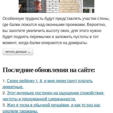
Особенную трудность будут представлять участки стены,
где балки ложатся над оконными проемами. Вероятно,
вы захотите увеличить высоту окон, для этого нужно
будет поднять перемычки и заложить пустоты в тот
момент, когда балки опираются на домкраты.
читать дальше →
Последние обновления на сайте:
1.
Скоро ребёнку 1, 6, и мне перестанут платить
декретные.
2.
Этот интерьер построен на ощущении спокойствия,
чистоты и продуманной сдержанности.
3.
Жил я тогда в обычной хрущёвке, и как-то раз нас
одолели тараканы.