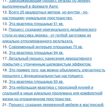
11.
Завораживающий процесс резьбы по дереву,
выполненный в формате Asmr.
12.
Всего 25 квадратных метров, но внутри - по-
настоящему уникальное пространство.
13.
Эта квартира площадью 51 кв.
14.
Процесс создания оригинального дизайнерского
стола из массива дерева - от грубой заготовки до
идеально отполированного результата.
15.
Современный интерьер площадью 70 кв.
16.
Эта квартира площадью 94 кв.
17.
Детальный процесс нанесения декоративного
покрытия с утонченным шелковистым эффектом.
18.
Это пример того, как можно объединить элегантность
прошлого с функциональностью настоящего.
19.
Эта квартира площадью 50 кв.
20.
Эта небольшая квартира с проходной кухней и
спальней в нише идеально продумана для комфортной
жизни на ограниченном пространстве.
21.
Процесс создания деревянной мебели в мастерской,