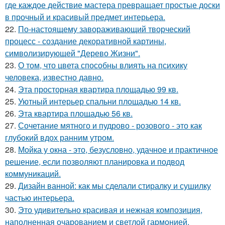
где каждое действие мастера превращает простые доски
в прочный и красивый предмет интерьера.
22.
По-настоящему завораживающий творческий
процесс - создание декоративной картины,
символизирующей "Дерево Жизни".
23.
О том, что цвета способны влиять на психику
человека, известно давно.
24.
Эта просторная квартира площадью 99 кв.
25.
Уютный интерьер спальни площадью 14 кв.
26.
Эта квартира площадью 56 кв.
27.
Сочетание мятного и пудрово - розового - это как
глубокий вдох ранним утром.
28.
Мойка у окна - это, безусловно, удачное и практичное
решение, если позволяют планировка и подвод
коммуникаций.
29.
Дизайн ванной: как мы сделали стиралку и сушилку
частью интерьера.
30.
Это удивительно красивая и нежная композиция,
наполненная очарованием и светлой гармонией.