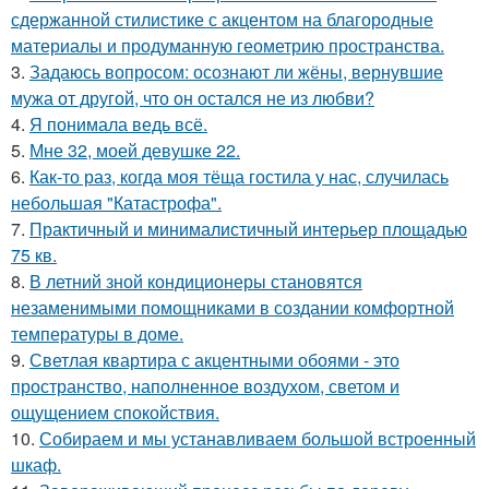
сдержанной стилистике с акцентом на благородные
материалы и продуманную геометрию пространства.
3.
Задаюсь вопросом: осознают ли жёны, вернувшие
мужа от другой, что он остался не из любви?
4.
Я понимала ведь всё.
5.
Мне 32, моей девушке 22.
6.
Как-то раз, когда моя тёща гостила у нас, случилась
небольшая "Катастрофа".
7.
Практичный и минималистичный интерьер площадью
75 кв.
8.
В летний зной кондиционеры становятся
незаменимыми помощниками в создании комфортной
температуры в доме.
9.
Светлая квартира с акцентными обоями - это
пространство, наполненное воздухом, светом и
ощущением спокойствия.
10.
Собираем и мы устанавливаем большой встроенный
шкаф.