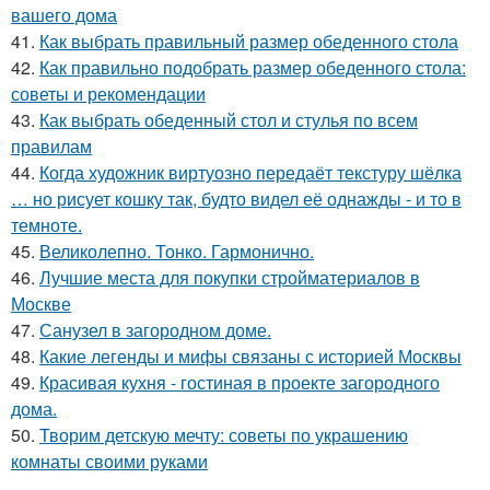
вашего дома
41.
Как выбрать правильный размер обеденного стола
42.
Как правильно подобрать размер обеденного стола:
советы и рекомендации
43.
Как выбрать обеденный стол и стулья по всем
правилам
44.
Когда художник виртуозно передаёт текстуру шёлка
… но рисует кошку так, будто видел её однажды - и то в
темноте.
45.
Великолепно. Тонко. Гармонично.
46.
Лучшие места для покупки стройматериалов в
Москве
47.
Санузел в загородном доме.
48.
Какие легенды и мифы связаны с историей Москвы
49.
Красивая кухня - гостиная в проекте загородного
дома.
50.
Творим детскую мечту: советы по украшению
комнаты своими руками