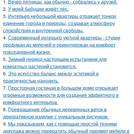
1.
Вечер пятницы, как обычно - собрались у друзей.
2.
У моей бабушки живёт пёс.
3.
Интерьер небольшой квартиры отражает тонкое
единение города и природы, создавая атмосферу
спокойствия и внутренней свободы.
4.
Современный интерьер уютной квартиры - студии
продуман до мелочей и ориентирован на комфорт
повседневной жизни.
5.
Зимний период настоящим испытанием для
комнатных растений становится.
6.
Это искусство баланс между эстетикой и
практичностью находить.
7.
Просторная гостиная в большом доме открывает
огромные возможности для создания эффектного и
комфортного интерьера.
8.
Превращение обычных деревянных веток в
декоративное изделие с уникальным рисунком.
9.
Мы показываем, как с помощью простой техники
декупажа можно превратить обычный предмет мебели в