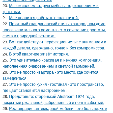
20.
Мы оживляем старую мебель - вдохновением и
красками.
21.
Мне нравится работать с эклектикой.
22.
Приятный скандинавский стиль в загородном доме
после капитального ремонта - это сочетание простоты,
света и природной эстетики.
23.
Вот как действуют перфекционисты: с вниманием к
каждой детали, сдержанно, точно и без компромиссов.
24.
В этой квартире живёт история.
25.
Это удивительно красивая и нежная композиция,
наполненная очарованием и светлой гармонией.
26.
Это не просто квартира - это место, где хочется
замедлиться.
27.
Это не просто кухня - гостиная - это пространство,
где цвет становится настроением.
28.
Представьте: старенький Airstream 1974 года,
покрытый ржавчиной, заброшенный и почти забытый.
29.
Реставрация антикварной мебели - это больше, чем