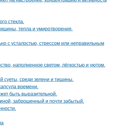
го стекла.
ишины, тепла и умиротворения.
ьно с усталостью, стрессом или неправильным
ство, наполненное светом, лёгкостью и уютом.
й суеты, среди зелени и тишины.
капсула времени.
может быть выразительной.
чиной, заброшенный и почти забытый.
нности.
ма