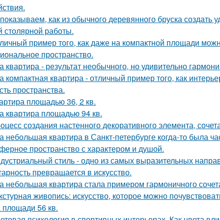
йствия.
показываем, как из обычного деревянного бруска создать 
й столярной работы.
личный пример того, как даже на компактной площади можн
иональное пространство.
а квартира - результат необычного, но удивительно гармони
а компактная квартира - отличный пример того, как интерье
сть пространства.
артира площадью 36, 2 кв.
а квартира площадью 94 кв.
оцесс создания настенного декоративного элемента, сочета
а небольшая квартира в Санкт-петербурге когда-то была ча
ферное пространство с характером и душой.
дустриальный стиль - одно из самых выразительных напра
тарность превращается в искусство.
а небольшая квартира стала примером гармоничного сочета
кстурная живопись: искусство, которое можно почувствоват
 площади 56 кв.
етовая психология в спортивных интерьерах. Как цвета вли