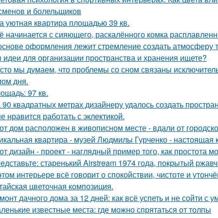
сменов и болельщиков
а уютная квартира площадью 39 кв.
ё начинается с сияющего, раскалённого комка расплавленно
основе оформления лежит стремление создать атмосферу т
 идеи для организации пространства и хранения ищете?
сто мы думаем, что проблемы со сном связаны исключител
ом дня.
ощадь: 97 кв.
 90 квадратных метрах дизайнеру удалось создать простран
е нравится работать с эклектикой.
от дом расположен в живописном месте - вдали от городско
икальная квартира - музей Людмилы Гурченко - настоящая 
от дизайн - проект - наглядный пример того, как простота 
едставьте: старенький Airstream 1974 года, покрытый ржав
этом интерьере всё говорит о спокойствии, чистоте и утончё
тайская цветочная композиция.
монт дачного дома за 12 дней: как всё успеть и не сойти с у
ленькие известные места: где можно спрятаться от толпы