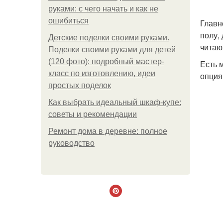
руками: с чего начать и как не
ошибиться
Главн
полу,
Детские поделки своими руками.
читаю
Поделки своими руками для детей
(120 фото): подробный мастер-
Есть 
класс по изготовлению, идеи
опция
простых поделок
Как выбрать идеальный шкаф-купе:
советы и рекомендации
Ремонт дома в деревне: полное
руководство