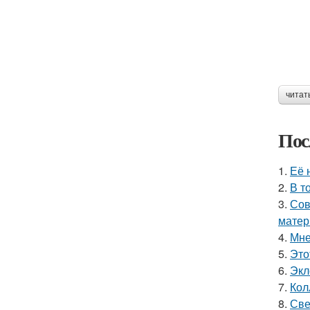
читат
Пос
1.
Её 
2.
В т
3.
Сов
матер
4.
Мне
5.
Это
6.
Экл
7.
Кол
8.
Све