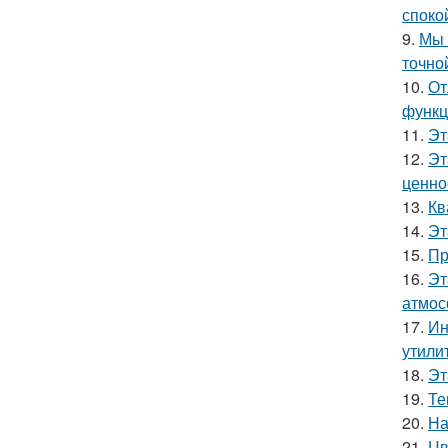
споко
9.
Мы 
точно
10.
От
функц
11.
Эт
12.
Эт
ценно
13.
Кв
14.
Эт
15.
Пр
16.
Эт
атмос
17.
Ин
утили
18.
Эт
19.
Те
20.
На
21.
Цв