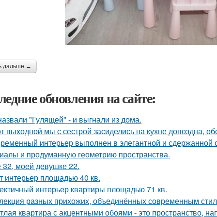
ь дальше →
ледние обновления на сайте:
назвали "Гулящей" - и выгнали из дома.
от выходной мы с сестрой засиделись на кухне допоздна, об
ременный интерьер выполнен в элегантной и сдержанной с
иалы и продуманную геометрию пространства.
 32, моей девушке 22.
т интерьер площадью 40 кв.
ектичный интерьер квартиры площадью 71 кв.
лекция разных прихожих, объединённых современным стиле
тлая квартира с акцентными обоями - это пространство, н