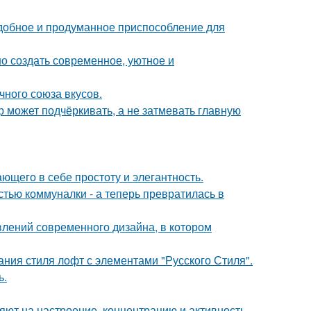
удобное и продуманное приспособление для
о создать современное, уютное и
чного союза вкусов.
р может подчёркивать, а не затмевать главную
ющего в себе простоту и элегантность.
стью коммуналки - а теперь превратилась в
влений современного дизайна, в котором
ния стиля лофт с элементами "Русского Стиля".
ь.
яют на настроение, концентрацию и активность