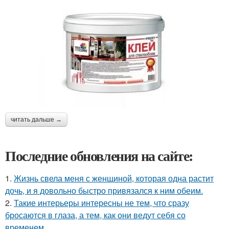
читать дальше →
Последние обновления на сайте:
1.
Жизнь свела меня с женщиной, которая одна растит
дочь, и я довольно быстро привязался к ним обеим.
2.
Такие интерьеры интересны не тем, что сразу
бросаются в глаза, а тем, как они ведут себя со
временем.