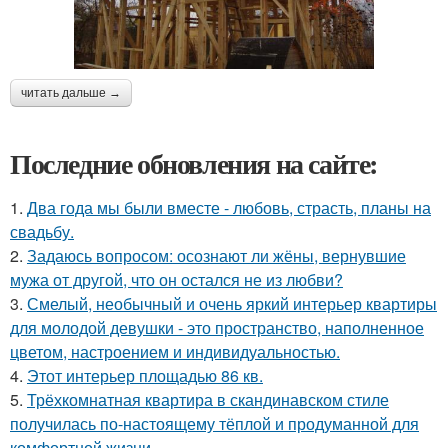
читать дальше →
Последние обновления на сайте:
1.
Два года мы были вместе - любовь, страсть, планы на
свадьбу.
2.
Задаюсь вопросом: осознают ли жёны, вернувшие
мужа от другой, что он остался не из любви?
3.
Смелый, необычный и очень яркий интерьер квартиры
для молодой девушки - это пространство, наполненное
цветом, настроением и индивидуальностью.
4.
Этот интерьер площадью 86 кв.
5.
Трёхкомнатная квартира в скандинавском стиле
получилась по-настоящему тёплой и продуманной для
комфортной жизни.