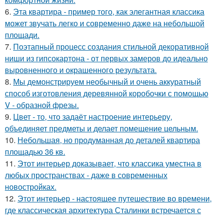
6.
Эта квартира - пример того, как элегантная классика
может звучать легко и современно даже на небольшой
площади.
7.
Поэтапный процесс создания стильной декоративной
ниши из гипсокартона - от первых замеров до идеально
выровненного и окрашенного результата.
8.
Мы демонстрируем необычный и очень аккуратный
способ изготовления деревянной коробочки с помощью
V - образной фрезы.
9.
Цвет - то, что задаёт настроение интерьеру,
объединяет предметы и делает помещение цельным.
10.
Небольшая, но продуманная до деталей квартира
площадью 36 кв.
11.
Этот интерьер доказывает, что классика уместна в
любых пространствах - даже в современных
новостройках.
12.
Этот интерьер - настоящее путешествие во времени,
где классическая архитектура Сталинки встречается с