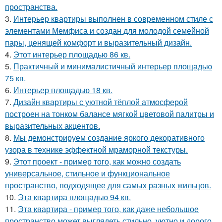
пространства.
3.
Интерьер квартиры выполнен в современном стиле с
элементами Мемфиса и создан для молодой семейной
пары, ценящей комфорт и выразительный дизайн.
4.
Этот интерьер площадью 86 кв.
5.
Практичный и минималистичный интерьер площадью
75 кв.
6.
Интерьер площадью 18 кв.
7.
Дизайн квартиры с уютной тёплой атмосферой
построен на тонком балансе мягкой цветовой палитры и
выразительных акцентов.
8.
Мы демонстрируем создание яркого декоративного
узора в технике эффектной мраморной текстуры.
9.
Этот проект - пример того, как можно создать
универсальное, стильное и функциональное
пространство, подходящее для самых разных жильцов.
10.
Эта квартира площадью 94 кв.
11.
Эта квартира - пример того, как даже небольшое
пространство может выглядеть стильно, уютно и дорого.