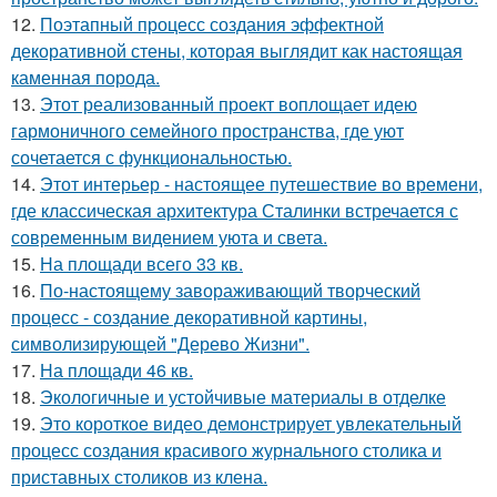
12.
Поэтапный процесс создания эффектной
декоративной стены, которая выглядит как настоящая
каменная порода.
13.
Этот реализованный проект воплощает идею
гармоничного семейного пространства, где уют
сочетается с функциональностью.
14.
Этот интерьер - настоящее путешествие во времени,
где классическая архитектура Сталинки встречается с
современным видением уюта и света.
15.
На площади всего 33 кв.
16.
По-настоящему завораживающий творческий
процесс - создание декоративной картины,
символизирующей "Дерево Жизни".
17.
На площади 46 кв.
18.
Экологичные и устойчивые материалы в отделке
19.
Это короткое видео демонстрирует увлекательный
процесс создания красивого журнального столика и
приставных столиков из клена.