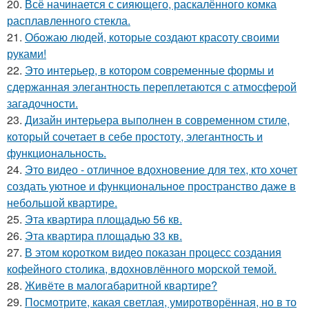
20.
Всё начинается с сияющего, раскалённого комка
расплавленного стекла.
21.
Обожаю людей, которые создают красоту своими
руками!
22.
Это интерьер, в котором современные формы и
сдержанная элегантность переплетаются с атмосферой
загадочности.
23.
Дизайн интерьера выполнен в современном стиле,
который сочетает в себе простоту, элегантность и
функциональность.
24.
Это видео - отличное вдохновение для тех, кто хочет
создать уютное и функциональное пространство даже в
небольшой квартире.
25.
Эта квартира площадью 56 кв.
26.
Эта квартира площадью 33 кв.
27.
В этом коротком видео показан процесс создания
кофейного столика, вдохновлённого морской темой.
28.
Живёте в малогабаритной квартире?
29.
Посмотрите, какая светлая, умиротворённая, но в то