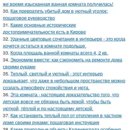
же время изысканная ванная комната получилась!
30.
Как превратить убитый дом в уютный уголок:
пошаговое руководство
31.
Какие основные исторические
достопримечательности есть в Кирове
32.
Удачные цветовые сочетания в интерьере - это когда
хочется остаться в комнате подольше.
33.
Когда площадь ванной комнаты всего 4, 2 кв.
34.
Экономим вместе: как сэкономить на ремонте дома
своими руками
35.
Теплый, светлый и уютный - этот интерьер
доказывает, что даже в небольшом пространстве можно
создать атмосферу спокойствия и уюта.
36.
Эта комната - настоящее доказательство того, что
детская вовсе не обязана быть яркой, чтобы быть
уютной, тёплой и по-настоящему детской.
37.
Как установить теплый пол от отопления в частном
доме своими руками: пошаговая инструкция
38.
Какие природные объекты Калининграда особенно