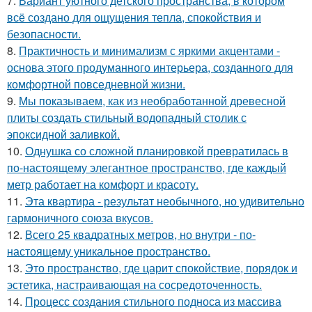
7.
Вариант уютного детского пространства, в котором
всё создано для ощущения тепла, спокойствия и
безопасности.
8.
Практичность и минимализм с яркими акцентами -
основа этого продуманного интерьера, созданного для
комфортной повседневной жизни.
9.
Мы показываем, как из необработанной древесной
плиты создать стильный водопадный столик с
эпоксидной заливкой.
10.
Однушка со сложной планировкой превратилась в
по-настоящему элегантное пространство, где каждый
метр работает на комфорт и красоту.
11.
Эта квартира - результат необычного, но удивительно
гармоничного союза вкусов.
12.
Всего 25 квадратных метров, но внутри - по-
настоящему уникальное пространство.
13.
Это пространство, где царит спокойствие, порядок и
эстетика, настраивающая на сосредоточенность.
14.
Процесс создания стильного подноса из массива