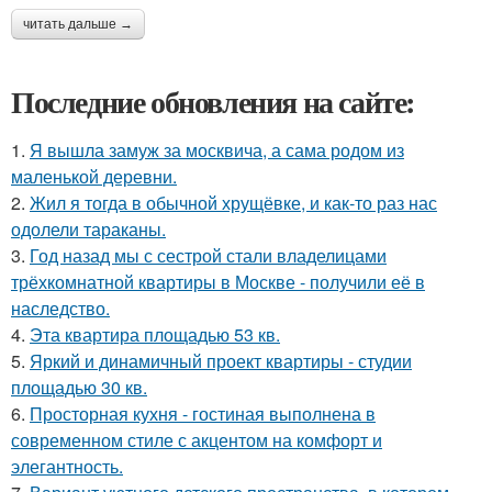
читать дальше →
Последние обновления на сайте:
1.
Я вышла замуж за москвича, а сама родом из
маленькой деревни.
2.
Жил я тогда в обычной хрущёвке, и как-то раз нас
одолели тараканы.
3.
Год назад мы с сестрой стали владелицами
трёхкомнатной квартиры в Москве - получили её в
наследство.
4.
Эта квартира площадью 53 кв.
5.
Яркий и динамичный проект квартиры - студии
площадью 30 кв.
6.
Просторная кухня - гостиная выполнена в
современном стиле с акцентом на комфорт и
элегантность.