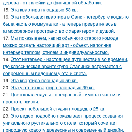
дерева - от склейки до финишной обработки.
15.
Эта квартира площадью 53 кв.
16.
Эта небольшая квартира в Санкт-петербурге когда-то
была частью коммуналки - а теперь превратилась в
атмосферное пространство с характером и душой.
17.
Мы показываем, как из обычного старого комода
можно создать настоящий арт - объект, наполнив
интерьер теплом, стилем и индивидуальностью.
18.
Этот интерьер - настоящее путешествие во времени,
где классическая архитектура Сталинки встречается с
современным видением уюта и света.
19.
Эта квартира площадью 50 кв.
20.
Эта уютная квартира площадью 39 кв.
21.
Цветок календулы - прекрасный символ счастья и
простоты жизни.
22.
Проект небольшой студии площадью 25 кв.
23.
Это видео подробно показывает процесс создания
уникального рустикального стола, который сочетает
природную красоту древесины и современный дизайн.