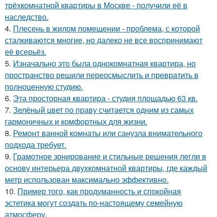
трёхкомнатной квартиры в Москве - получили её в
наследство.
4.
Плесень в жилом помещении - проблема, с которой
сталкиваются многие, но далеко не все воспринимают
её всерьёз.
5.
Изначально это была однокомнатная квартира, но
пространство решили переосмыслить и превратить в
полноценную студию.
6.
Эта просторная квартира - студия площадью 63 кв.
7.
Зелёный цвет по праву считается одним из самых
гармоничных и комфортных для жизни.
8.
Ремонт ванной комнаты или санузла внимательного
подхода требует.
9.
Грамотное зонирование и стильные решения легли в
основу интерьера двухкомнатной квартиры, где каждый
метр использован максимально эффективно.
10.
Пример того, как продуманность и спокойная
эстетика могут создать по-настоящему семейную
атмосферу.