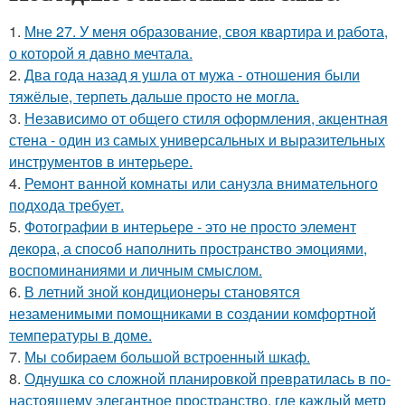
1.
Мне 27. У меня образование, своя квартира и работа,
о которой я давно мечтала.
2.
Два года назад я ушла от мужа - отношения были
тяжёлые, терпеть дальше просто не могла.
3.
Независимо от общего стиля оформления, акцентная
стена - один из самых универсальных и выразительных
инструментов в интерьере.
4.
Ремонт ванной комнаты или санузла внимательного
подхода требует.
5.
Фотографии в интерьере - это не просто элемент
декора, а способ наполнить пространство эмоциями,
воспоминаниями и личным смыслом.
6.
В летний зной кондиционеры становятся
незаменимыми помощниками в создании комфортной
температуры в доме.
7.
Мы собираем большой встроенный шкаф.
8.
Однушка со сложной планировкой превратилась в по-
настоящему элегантное пространство, где каждый метр