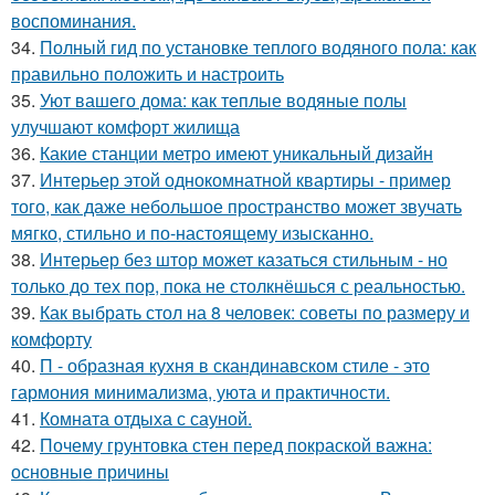
воспоминания.
34.
Полный гид по установке теплого водяного пола: как
правильно положить и настроить
35.
Уют вашего дома: как теплые водяные полы
улучшают комфорт жилища
36.
Какие станции метро имеют уникальный дизайн
37.
Интерьер этой однокомнатной квартиры - пример
того, как даже небольшое пространство может звучать
мягко, стильно и по-настоящему изысканно.
38.
Интерьер без штор может казаться стильным - но
только до тех пор, пока не столкнёшься с реальностью.
39.
Как выбрать стол на 8 человек: советы по размеру и
комфорту
40.
П - образная кухня в скандинавском стиле - это
гармония минимализма, уюта и практичности.
41.
Комната отдыха с сауной.
42.
Почему грунтовка стен перед покраской важна:
основные причины