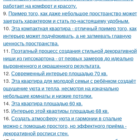
работает на комфорт и красоту.
9.
Пример того, как даже небольшое пространство может
заиграть характером и стать по-настоящему удобным.
10.
Эта компактная квартира - отличный пример того, как
интерьер может подчёркивать, а не затмевать главную
ценность пространства.
11.
Поэтапный процесс создания стильной декоративной
ниши из гипсокартона - от первых замеров до идеально
выровненного и окрашенного результата.
12.
Современный интерьер площадью 70 кв.
13.
Эта квартира для молодой семьи с ребёнком создаёт
ощущение уюта и тепла, несмотря на изначально
небольшие комнаты и низкие потолки.
14.
Эта квартира площадью 60 кв.
15.
Интерьер этой квартиры площадью 68 кв.
16.
Создать атмосферу уюта и гармонии в спальне
можно с помощью простого, но эффектного приёма -
декоративной росписи стен.