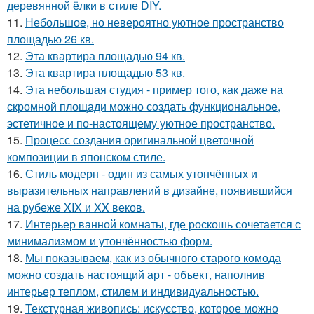
деревянной ёлки в стиле DIY.
11.
Небольшое, но невероятно уютное пространство
площадью 26 кв.
12.
Эта квартира площадью 94 кв.
13.
Эта квартира площадью 53 кв.
14.
Эта небольшая студия - пример того, как даже на
скромной площади можно создать функциональное,
эстетичное и по-настоящему уютное пространство.
15.
Процесс создания оригинальной цветочной
композиции в японском стиле.
16.
Стиль модерн - один из самых утончённых и
выразительных направлений в дизайне, появившийся
на рубеже XIX и XX веков.
17.
Интерьер ванной комнаты, где роскошь сочетается с
минимализмом и утончённостью форм.
18.
Мы показываем, как из обычного старого комода
можно создать настоящий арт - объект, наполнив
интерьер теплом, стилем и индивидуальностью.
19.
Текстурная живопись: искусство, которое можно