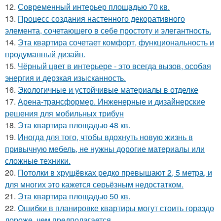
12.
Современный интерьер площадью 70 кв.
13.
Процесс создания настенного декоративного
элемента, сочетающего в себе простоту и элегантность.
14.
Эта квартира сочетает комфорт, функциональность и
продуманный дизайн.
15.
Чёрный цвет в интерьере - это всегда вызов, особая
энергия и дерзкая изысканность.
16.
Экологичные и устойчивые материалы в отделке
17.
Арена-трансформер. Инженерные и дизайнерские
решения для мобильных трибун
18.
Эта квартира площадью 48 кв.
19.
Иногда для того, чтобы вдохнуть новую жизнь в
привычную мебель, не нужны дорогие материалы или
сложные техники.
20.
Потолки в хрущёвках редко превышают 2, 5 метра, и
для многих это кажется серьёзным недостатком.
21.
Эта квартира площадью 50 кв.
22.
Ошибки в планировке квартиры могут стоить гораздо
дороже, чем предполагается.