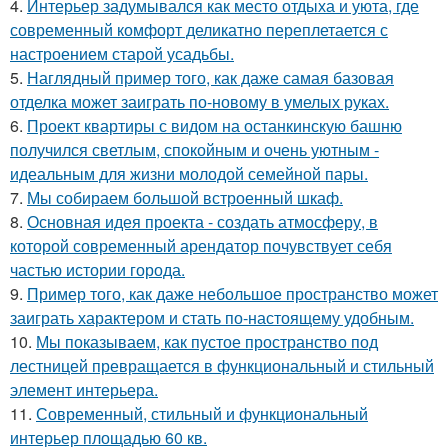
4.
Интерьер задумывался как место отдыха и уюта, где
современный комфорт деликатно переплетается с
настроением старой усадьбы.
5.
Наглядный пример того, как даже самая базовая
отделка может заиграть по-новому в умелых руках.
6.
Проект квартиры с видом на останкинскую башню
получился светлым, спокойным и очень уютным -
идеальным для жизни молодой семейной пары.
7.
Мы собираем большой встроенный шкаф.
8.
Основная идея проекта - создать атмосферу, в
которой современный арендатор почувствует себя
частью истории города.
9.
Пример того, как даже небольшое пространство может
заиграть характером и стать по-настоящему удобным.
10.
Мы показываем, как пустое пространство под
лестницей превращается в функциональный и стильный
элемент интерьера.
11.
Современный, стильный и функциональный
интерьер площадью 60 кв.