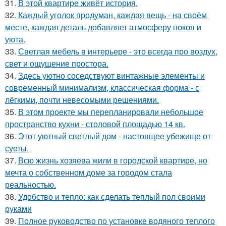
31.
В этой квартире живёт история.
32.
Каждый уголок продуман, каждая вещь - на своём
месте, каждая деталь добавляет атмосферу покоя и
уюта.
33.
Светлая мебель в интерьере - это всегда про воздух,
свет и ощущение простора.
34.
Здесь уютно соседствуют винтажные элементы и
современный минимализм, классическая форма - с
лёгкими, почти невесомыми решениями.
35.
В этом проекте мы перепланировали небольшое
пространство кухни - столовой площадью 14 кв.
36.
Этот уютный светлый дом - настоящее убежище от
суеты.
37.
Всю жизнь хозяева жили в городской квартире, но
мечта о собственном доме за городом стала
реальностью.
38.
Удобство и тепло: как сделать теплый пол своими
руками
39.
Полное руководство по установке водяного теплого