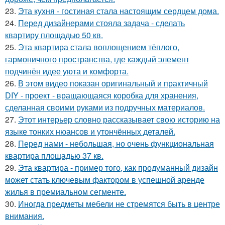
23.
Эта кухня - гостиная стала настоящим сердцем дома.
24.
Перед дизайнерами стояла задача - сделать
квартиру площадью 50 кв.
25.
Эта квартира стала воплощением тёплого,
гармоничного пространства, где каждый элемент
подчинён идее уюта и комфорта.
26.
В этом видео показан оригинальный и практичный
DIY - проект - вращающаяся коробка для хранения,
сделанная своими руками из подручных материалов.
27.
Этот интерьер словно рассказывает свою историю на
языке тонких нюансов и утончённых деталей.
28.
Перед нами - небольшая, но очень функциональная
квартира площадью 37 кв.
29.
Эта квартира - пример того, как продуманный дизайн
может стать ключевым фактором в успешной аренде
жилья в премиальном сегменте.
30.
Иногда предметы мебели не стремятся быть в центре
внимания.