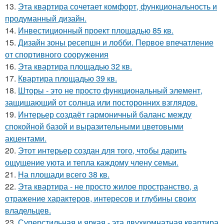
13.
Эта квартира сочетает комфорт, функциональность и
продуманный дизайн.
14.
Инвестиционный проект площадью 85 кв.
15.
Дизайн зоны ресепшн и лобби. Первое впечатление
от спортивного сооружения
16.
Эта квартира площадью 32 кв.
17.
Квартира площадью 39 кв.
18.
Шторы - это не просто функциональный элемент,
защищающий от солнца или посторонних взглядов.
19.
Интерьер создаёт гармоничный баланс между
спокойной базой и выразительными цветовыми
акцентами.
20.
Этот интерьер создан для того, чтобы дарить
ощущение уюта и тепла каждому члену семьи.
21.
На площади всего 38 кв.
22.
Эта квартира - не просто жилое пространство, а
отражение характеров, интересов и глубины своих
владельцев.
23.
Суперстильная и яркая - эта двухкомнатная квартира