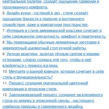
нейтральной палитре, создаёт ощущение гармонии и
продуманного комфорта.
6.
Дизайн кухни - гостиной в эко - стиле создаёт
ощущение близости к природе и внутреннего
спокойствия, даже в компактном пространстве.
7.
Интерьер в стиле американской классики сочетает в
себе сдержанную элегантность, комфорт и практичность.
8.
Мы превращаем обычные деревянные заготовки в
невероятный шахматный стол ручной работы.
9.
Уютная квартира, залитая тёплым светом и яркими
оттенками, словно создана для того, чтобы в неё
влюбляться с первого взгляда.
10.
Мечтаете о ванной комнате, которая сочетает в себе
стиль и функциональность?
11.
Процесс создания оригинальной цветочной
композиции в японском стиле.
12.
Завораживающий процесс создания эксклюзивного
стола из дерева и эпоксидной смолы - настоящего
симбиоза природы и современного дизайна.