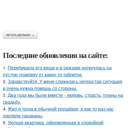
читать дальше →
Последние обновления на сайте:
1.
Перебирала его вещи и в рюкзаке наткнулась на
пустую упаковку от каких-то таблеток.
2.
Здравствуйте. У меня сложилась непростая ситуация
и очень нужна помощь со стороны.
3.
Два года мы были вместе - любовь, страсть, планы на
свадьбу.
4.
Жил я тогда в обычной хрущёвке, и как-то раз нас
одолели тараканы.
5.
Уютная квартира, оформленная в спокойной