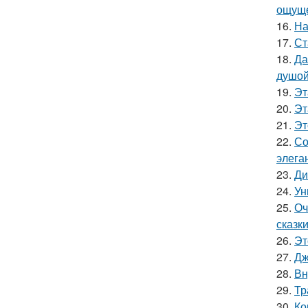
ощуще
16.
На
17.
Ст
18.
Да
душой
19.
Эт
20.
Эт
21.
Эт
22.
Со
элега
23.
Ди
24.
Ун
25.
Оч
сказки
26.
Эт
27.
Дж
28.
Вн
29.
Тр
30.
Ко