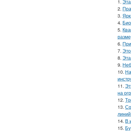
1.
Эта
2.
Пра
3.
Ярк
4.
Био
5.
Ква
разме
6.
При
7.
Это
8.
Эта
9.
Неб
10.
На
инстр
11.
Эт
на ог
12.
То
13.
Со
линий
14.
В 
15.
Бу