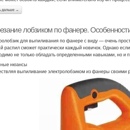
ь дальше →
езание лобзиком по фанере. Особенности
ролобзик для выпиливания по фанере с виду — очень прост
й распил сможет практически каждый новичок. Однако если 
одимо не только обладать определенными навыками, но и п
вные нюансы
ствляя выпиливание электролобзиком из фанеры своими р