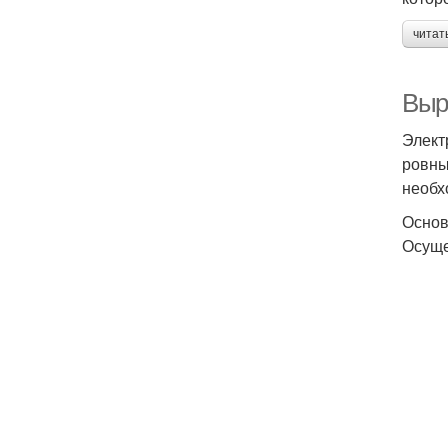
читат
Выр
Элект
ровны
необх
Осно
Осуще