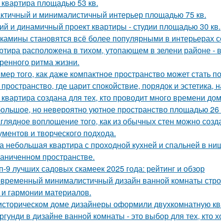
 квартира площадью 53 кв.
ктичный и минималистичный интерьер площадью 75 кв.
ий и динамичный проект квартиры - студии площадью 30 кв.
камины становятся всё более популярными в интерьерах с
ртира расположена в тихом, утопающем в зелени районе - 
ренного ритма жизни.
мер того, как даже компактное пространство может стать 
 пространство, где царит спокойствие, порядок и эстетика,
 квартира создана для тех, кто проводит много времени до
ольшое, но невероятно уютное пространство площадью 26 
глядное воплощение того, как из обычных стен можно созд
ументов и творческого подхода.
а небольшая квартира с проходной кухней и спальней в н
раниченном пространстве.
п-9 лучших садовых скамеек 2025 года: рейтинг и обзор
временный минималистичный дизайн ванной комнаты строи
 и гармонии материалов.
историческом доме дизайнеры оформили двухкомнатную кв
ргунди в дизайне ванной комнаты - это выбор для тех, кто х