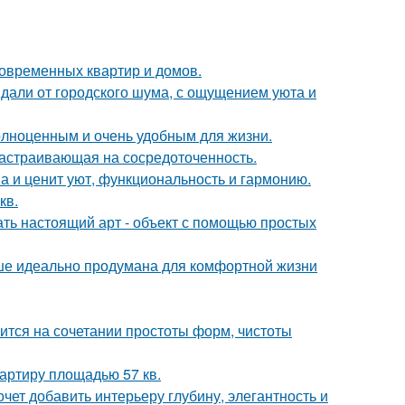
овременных квартир и домов.
вдали от городского шума, с ощущением уюта и
полноценным и очень удобным для жизни.
 настраивающая на сосредоточенность.
ма и ценит уют, функциональность и гармонию.
кв.
ать настоящий арт - объект с помощью простых
ише идеально продумана для комфортной жизни
тся на сочетании простоты форм, чистоты
артиру площадью 57 кв.
очет добавить интерьеру глубину, элегантность и