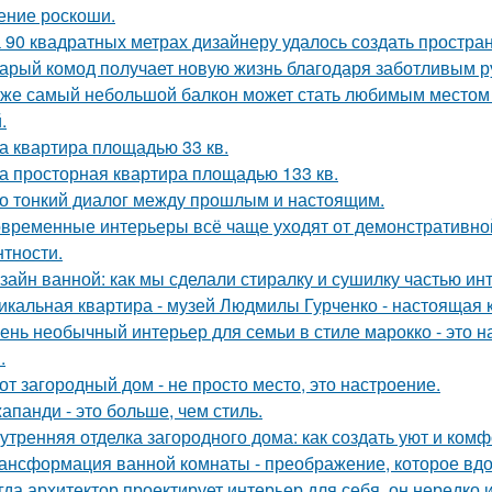
ние роскоши.
 90 квадратных метрах дизайнеру удалось создать простран
арый комод получает новую жизнь благодаря заботливым ру
же самый небольшой балкон может стать любимым местом в
.
а квартира площадью 33 кв.
а просторная квартира площадью 133 кв.
о тонкий диалог между прошлым и настоящим.
временные интерьеры всё чаще уходят от демонстративно
нтности.
зайн ванной: как мы сделали стиралку и сушилку частью ин
икальная квартира - музей Людмилы Гурченко - настоящая 
ень необычный интерьер для семьи в стиле марокко - это 
.
от загородный дом - не просто место, это настроение.
апанди - это больше, чем стиль.
утренняя отделка загородного дома: как создать уют и ком
ансформация ванной комнаты - преображение, которое вдо
гда архитектор проектирует интерьер для себя, он нередко 