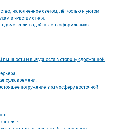
ство, наполненное светом, лёгкостью и уютом.
кам и чувству стиля.
 доме, если подойти к его оформлению с
й пышности и вычурности в сторону сдержанной
терьера.
капсула времени.
настоящее погружение в атмосферу восточной
форт
хновляет.
идёт на то, что не решился бы предложить