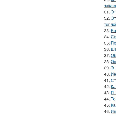
заказч
31.
Эт
32.
Эт
тёпло
33.
Во
34.
Ск
35.
По
36.
Ша
37.
Об
38.
Оп
39.
Эт
40.
Ин
41.
Ст
42.
Ка
43.
П 
44.
То
45.
Ка
46.
Ин