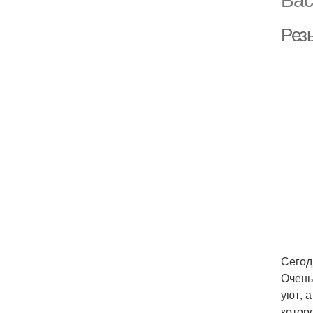
Рез
Сегод
Очень
уют, 
котор