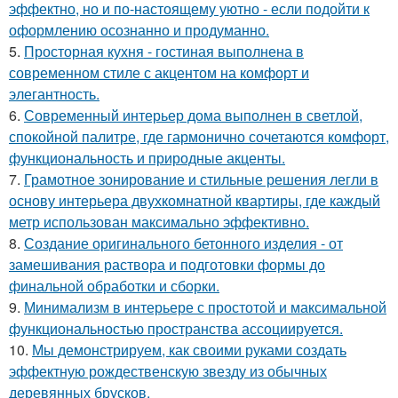
эффектно, но и по-настоящему уютно - если подойти к
оформлению осознанно и продуманно.
5.
Просторная кухня - гостиная выполнена в
современном стиле с акцентом на комфорт и
элегантность.
6.
Современный интерьер дома выполнен в светлой,
спокойной палитре, где гармонично сочетаются комфорт,
функциональность и природные акценты.
7.
Грамотное зонирование и стильные решения легли в
основу интерьера двухкомнатной квартиры, где каждый
метр использован максимально эффективно.
8.
Создание оригинального бетонного изделия - от
замешивания раствора и подготовки формы до
финальной обработки и сборки.
9.
Минимализм в интерьере с простотой и максимальной
функциональностью пространства ассоциируется.
10.
Мы демонстрируем, как своими руками создать
эффектную рождественскую звезду из обычных
деревянных брусков.