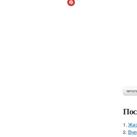
читат
Пос
1.
Жиз
2.
Вче