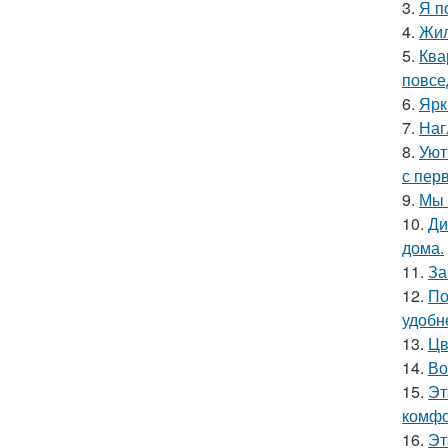
3.
Я п
4.
Жил
5.
Ква
повсе
6.
Ярк
7.
Наг
8.
Уют
с перв
9.
Мы 
10.
Ди
дома.
11.
За
12.
По
удобн
13.
Цв
14.
Во
15.
Эт
комфо
16.
Эт