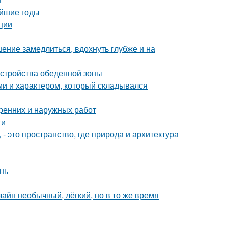
айшие годы
ции
ение замедлиться, вдохнуть глубже и на
устройства обеденной зоны
ми и характером, который складывался
тренних и наружных работ
ги
 это пространство, где природа и архитектура
нь
зайн необычный, лёгкий, но в то же время