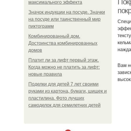
Пок
максимального эффекта
покр
Значок индукции на посуде. Значки
на посуде или таинственный мир
Специ
пиктограмм
эффек
текст
Комбинированный дом.
кельм
Достоинства комбинированных
нажда
домов
Платит ли за лифт первый этаж.
Вам н
Когда можно не платить за лифт:
завис
новые правила
высок
Поделки для детей 7 лет своими
руками из картона, бумаги, шишек и
пластилина. Фото лучших
самоделок для семилетних детей