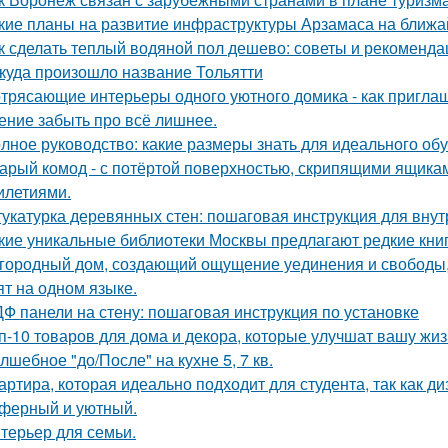
кие планы на развитие инфраструктуры Арзамаса на ближ
к сделать теплый водяной пол дешево: советы и рекоменда
куда произошло название Тольятти
трясающие интерьеры одного уютного домика - как приглаш
ение забыть про всё лишнее.
лное руководство: какие размеры знать для идеального об
арый комод - с потёртой поверхностью, скрипящими ящика
илетиями.
укатурка деревянных стен: пошаговая инструкция для вну
кие уникальные библиотеки Москвы предлагают редкие кни
городный дом, создающий ощущение уединения и свободы, -
ят на одном языке.
Ф панели на стену: пошаговая инструкция по установке
п-10 товаров для дома и декора, которые улучшат вашу жиз
лшебное "до/После" на кухне 5, 7 кв.
артира, которая идеально подходит для студента, так как ди
ферный и уютный.
терьер для семьи.