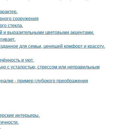
арактер.
ивного сооружения
го стекла.
ой и выразительными цветовыми акцентами.
гивает.
озданное для семьи, ценящей комфорт и красоту.
чённость и уют.
ьно с усталостью, стрессом или неправильным
налке - пример глубокого преображения
нерские интерьеры.
тичности.
а