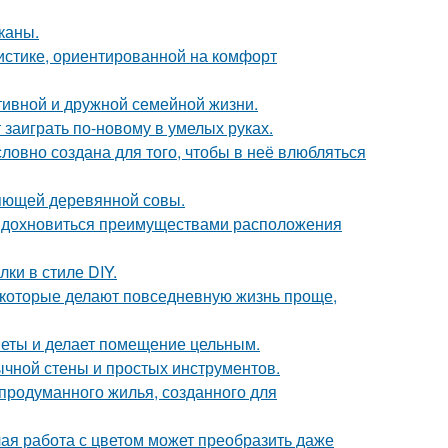
каны.
истике, ориентированной на комфорт
тивной и дружной семейной жизни.
 заиграть по-новому в умелых руках.
словно создана для того, чтобы в неё влюбляться
яющей деревянной совы.
 вдохновиться преимуществами расположения
и в стиле DIY.
которые делают повседневную жизнь проще,
дметы и делает помещение цельным.
ычной стены и простых инструментов.
продуманного жилья, созданного для
лая работа с цветом может преобразить даже