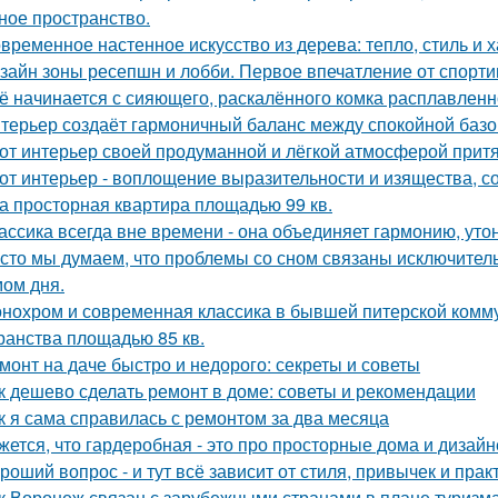
ное пространство.
временное настенное искусство из дерева: тепло, стиль и х
зайн зоны ресепшн и лобби. Первое впечатление от спорт
ё начинается с сияющего, раскалённого комка расплавленно
терьер создаёт гармоничный баланс между спокойной баз
от интерьер своей продуманной и лёгкой атмосферой притя
от интерьер - воплощение выразительности и изящества, с
а просторная квартира площадью 99 кв.
ассика всегда вне времени - она объединяет гармонию, утон
сто мы думаем, что проблемы со сном связаны исключител
ом дня.
нохром и современная классика в бывшей питерской комму
ранства площадью 85 кв.
монт на даче быстро и недорого: секреты и советы
к дешево сделать ремонт в доме: советы и рекомендации
к я сама справилась с ремонтом за два месяца
жется, что гардеробная - это про просторные дома и дизай
роший вопрос - и тут всё зависит от стиля, привычек и прак
к Воронеж связан с зарубежными странами в плане туризм