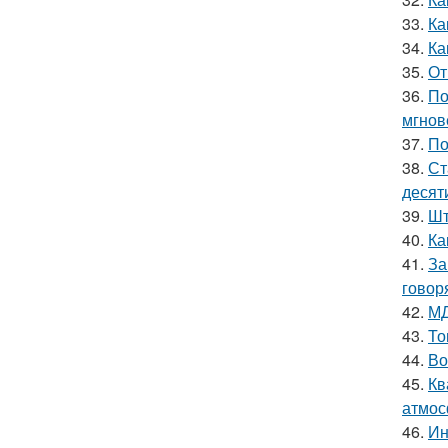
33.
Ка
34.
Ка
35.
От
36.
По
мгнов
37.
По
38.
Ст
десят
39.
Шт
40.
Ка
41.
За
говор
42.
МД
43.
То
44.
Во
45.
Кв
атмос
46.
Ин