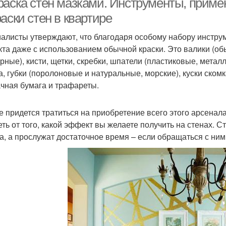
раска стен мазками. Инструменты, прим
аски стен в квартире
алисты утверждают, что благодаря особому набору инстру
та даже с использованием обычной краски. Это валики (о
урные), кисти, щетки, скребки, шпатели (пластиковые, метал
а, губки (поролоновые и натуральные, морские), куски ском
чная бумага и трафареты.
е придется тратиться на приобретение всего этого арсенала
еть от того, какой эффект вы желаете получить на стенах. С
а, а прослужат достаточное время – если обращаться с ними