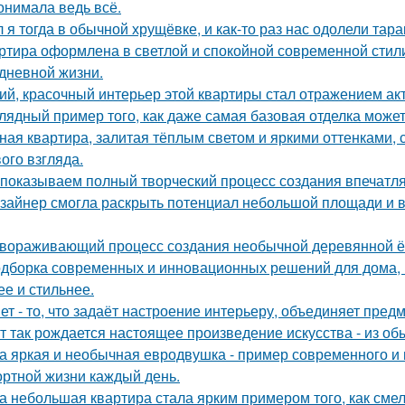
онимала ведь всё.
 я тогда в обычной хрущёвке, и как-то раз нас одолели тара
ртира оформлена в светлой и спокойной современной стил
дневной жизни.
ий, красочный интерьер этой квартиры стал отражением ак
лядный пример того, как даже самая базовая отделка может
ная квартира, залитая тёплым светом и яркими оттенками, 
ого взгляда.
показываем полный творческий процесс создания впечатл
зайнер смогла раскрыть потенциал небольшой площади и
вораживающий процесс создания необычной деревянной ёлк
дборка современных и инновационных решений для дома, 
ее и стильнее.
ет - то, что задаёт настроение интерьеру, объединяет пре
т так рождается настоящее произведение искусства - из об
а яркая и необычная евродвушка - пример современного и 
ртной жизни каждый день.
а небольшая квартира стала ярким примером того, как сме