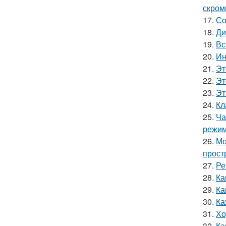
скром
17.
Со
18.
Ди
19.
Вс
20.
Ин
21.
Эт
22.
Эт
23.
Эт
24.
Кл
25.
Ча
режим
26.
Мо
прост
27.
Ре
28.
Ка
29.
Ка
30.
Ка
31.
Хо
32.
Ка