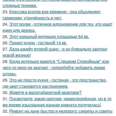
сложные техники.
23.
Классика всегда вне времени - она объединяет
гармонию, утончённость и уют.
24.
Этот ролик - отличное вдохновение для тех, кто ищет
идеи для декора.
25.
Этот изящный интерьер площадью 54 кв.
26.
Проект кухни - гостиной 14 кв.
27.
Дала шкафу второй шанс - и он буквально заиграл
новой жизнью!
28.
Когда интерьер кажется "Слишком Спокойным" или
чего-то явно не хватает - попробуйте добавить яркие
шторы.
29.
Это не просто кухня - гостиная - это пространство,
где цвет становится настроением.
30.
Живёте в малогабаритной квартире?
31.
Посмотрите, какая светлая, умиротворённая, но в то
же время изысканная ванная комната получилась!
32.
Ремонт на даче быстро и недорого: секреты и советы