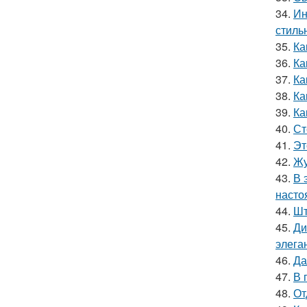
34.
Ин
стиль
35.
Ка
36.
Ка
37.
Ка
38.
Ка
39.
Ка
40.
Ст
41.
Эт
42.
Жу
43.
В 
насто
44.
Шт
45.
Ди
элега
46.
Да
47.
В 
48.
От