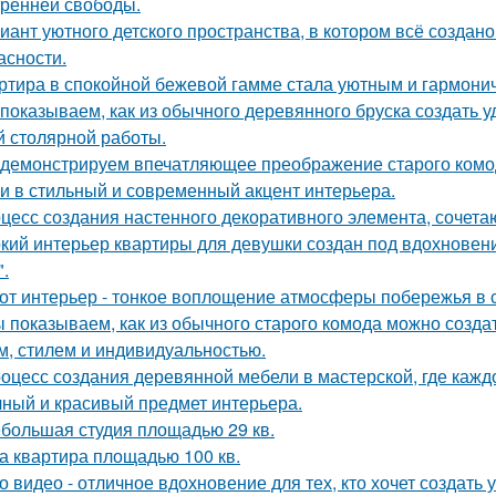
тренней свободы.
иант уютного детского пространства, в котором всё создан
асности.
ртира в спокойной бежевой гамме стала уютным и гармони
показываем, как из обычного деревянного бруска создать 
й столярной работы.
демонстрируем впечатляющее преображение старого комод
и в стильный и современный акцент интерьера.
цесс создания настенного декоративного элемента, сочетаю
кий интерьер квартиры для девушки создан под вдохновени
".
от интерьер - тонкое воплощение атмосферы побережья в 
 показываем, как из обычного старого комода можно создат
м, стилем и индивидуальностью.
оцесс создания деревянной мебели в мастерской, где кажд
чный и красивый предмет интерьера.
большая студия площадью 29 кв.
а квартира площадью 100 кв.
о видео - отличное вдохновение для тех, кто хочет создат