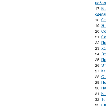
небол
17.
В 
сдела
18.
Ст
19.
Эт
20.
Со
21.
Со
22.
По
23.
Уд
24.
Эт
25.
Пр
26.
Эт
27.
Ка
28.
Ст
29.
По
30.
На
31.
Ка
32.
Те
33.
Св