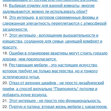
15.
Выбирая отделку для ванной комнаты, многие
задумываются: можно ли использовать обои?
16.
Это интерьер, в котором современные формы и
сдержанная элегантность переплетаются с атмосферой
загадочности.
17.
Этот интерьер - воплощение выразительности и
изящества, созданное для семьи, ценящей комфорт и
красоту.
18.
Ошибки в планировке квартиры могут стоить гораздо
дороже, чем предполагается.
19.
Реставрация мебели - это настоящее искусство,
которое требует не только мастерства, но и тонкого
эстетического чутья.
20.
Отказ от верхних шкафов - не просто дизайнерский
приём, а способ визуально "Приподнять" потолки и
добавить кухне воздуха.
21.
Этот интерьер - не просто про функциональность.
22.
Пурпур и патина: вторая жизнь мебели с характером.