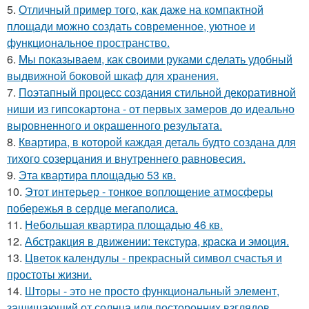
5.
Отличный пример того, как даже на компактной
площади можно создать современное, уютное и
функциональное пространство.
6.
Мы показываем, как своими руками сделать удобный
выдвижной боковой шкаф для хранения.
7.
Поэтапный процесс создания стильной декоративной
ниши из гипсокартона - от первых замеров до идеально
выровненного и окрашенного результата.
8.
Квартира, в которой каждая деталь будто создана для
тихого созерцания и внутреннего равновесия.
9.
Эта квартира площадью 53 кв.
10.
Этот интерьер - тонкое воплощение атмосферы
побережья в сердце мегаполиса.
11.
Небольшая квартира площадью 46 кв.
12.
Абстракция в движении: текстура, краска и эмоция.
13.
Цветок календулы - прекрасный символ счастья и
простоты жизни.
14.
Шторы - это не просто функциональный элемент,
защищающий от солнца или посторонних взглядов.