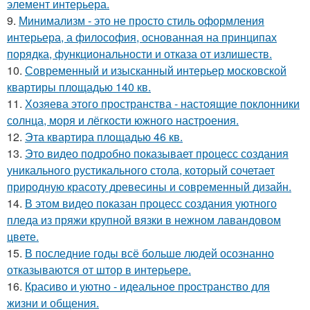
элемент интерьера.
9.
Минимализм - это не просто стиль оформления
интерьера, а философия, основанная на принципах
порядка, функциональности и отказа от излишеств.
10.
Современный и изысканный интерьер московской
квартиры площадью 140 кв.
11.
Хозяева этого пространства - настоящие поклонники
солнца, моря и лёгкости южного настроения.
12.
Эта квартира площадью 46 кв.
13.
Это видео подробно показывает процесс создания
уникального рустикального стола, который сочетает
природную красоту древесины и современный дизайн.
14.
В этом видео показан процесс создания уютного
пледа из пряжи крупной вязки в нежном лавандовом
цвете.
15.
В последние годы всё больше людей осознанно
отказываются от штор в интерьере.
16.
Красиво и уютно - идеальное пространство для
жизни и общения.