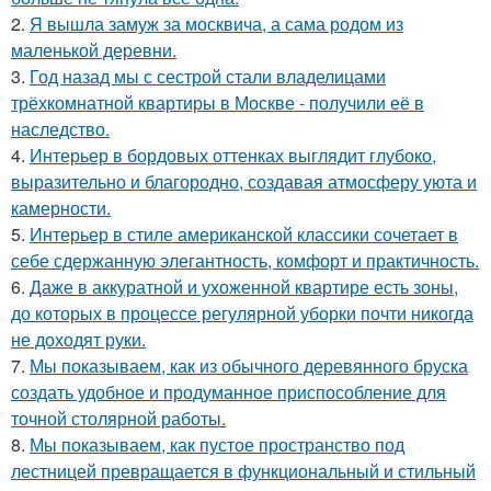
2.
Я вышла замуж за москвича, а сама родом из
маленькой деревни.
3.
Год назад мы с сестрой стали владелицами
трёхкомнатной квартиры в Москве - получили её в
наследство.
4.
Интерьер в бордовых оттенках выглядит глубоко,
выразительно и благородно, создавая атмосферу уюта и
камерности.
5.
Интерьер в стиле американской классики сочетает в
себе сдержанную элегантность, комфорт и практичность.
6.
Даже в аккуратной и ухоженной квартире есть зоны,
до которых в процессе регулярной уборки почти никогда
не доходят руки.
7.
Мы показываем, как из обычного деревянного бруска
создать удобное и продуманное приспособление для
точной столярной работы.
8.
Мы показываем, как пустое пространство под
лестницей превращается в функциональный и стильный