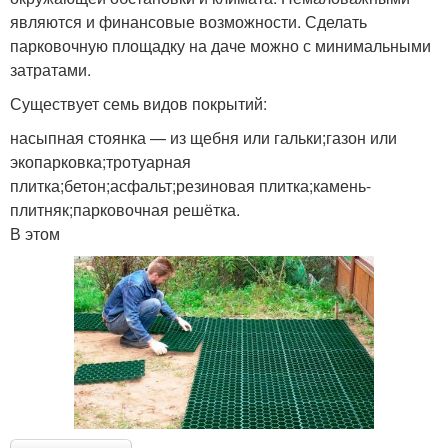
являются и финансовые возможности. Сделать
парковочную площадку на даче можно с минимальными
затратами.
Существует семь видов покрытий:
насыпная стоянка — из щебня или гальки;газон или
экопарковка;тротуарная
плитка;бетон;асфальт;резиновая плитка;камень-
плитняк;парковочная решётка.
В этом