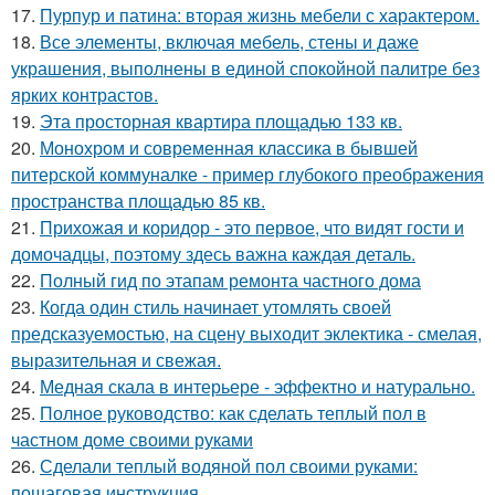
17.
Пурпур и патина: вторая жизнь мебели с характером.
18.
Все элементы, включая мебель, стены и даже
украшения, выполнены в единой спокойной палитре без
ярких контрастов.
19.
Эта просторная квартира площадью 133 кв.
20.
Монохром и современная классика в бывшей
питерской коммуналке - пример глубокого преображения
пространства площадью 85 кв.
21.
Прихожая и коридор - это первое, что видят гости и
домочадцы, поэтому здесь важна каждая деталь.
22.
Полный гид по этапам ремонта частного дома
23.
Когда один стиль начинает утомлять своей
предсказуемостью, на сцену выходит эклектика - смелая,
выразительная и свежая.
24.
Медная скала в интерьере - эффектно и натурально.
25.
Полное руководство: как сделать теплый пол в
частном доме своими руками
26.
Сделали теплый водяной пол своими руками:
пошаговая инструкция