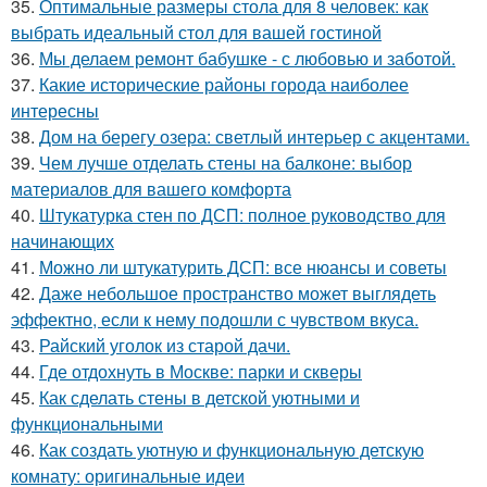
35.
Оптимальные размеры стола для 8 человек: как
выбрать идеальный стол для вашей гостиной
36.
Мы делаем ремонт бабушке - с любовью и заботой.
37.
Какие исторические районы города наиболее
интересны
38.
Дом на берегу озера: светлый интерьер с акцентами.
39.
Чем лучше отделать стены на балконе: выбор
материалов для вашего комфорта
40.
Штукатурка стен по ДСП: полное руководство для
начинающих
41.
Можно ли штукатурить ДСП: все нюансы и советы
42.
Даже небольшое пространство может выглядеть
эффектно, если к нему подошли с чувством вкуса.
43.
Райский уголок из старой дачи.
44.
Где отдохнуть в Москве: парки и скверы
45.
Как сделать стены в детской уютными и
функциональными
46.
Как создать уютную и функциональную детскую
комнату: оригинальные идеи