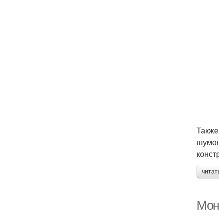
Также
шумоп
конст
читат
Мон