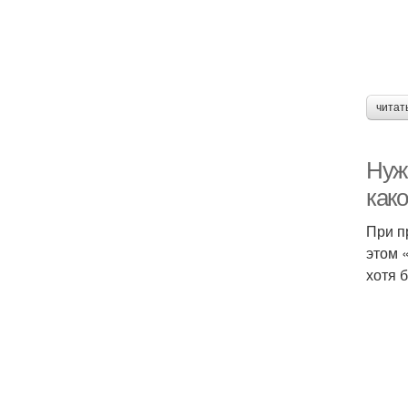
читат
Нуж
как
При п
этом 
хотя 