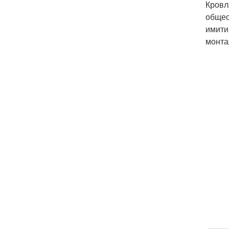
Кровл
общес
имити
монта