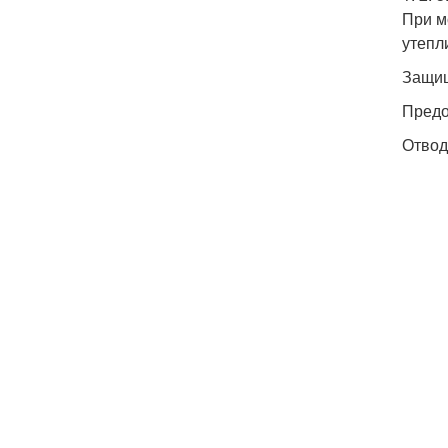
При м
утепл
Защищ
Предо
Отвод