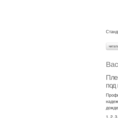
Станд
читат
Вас
Пле
под
Профн
надеж
дожде
1. 2. 