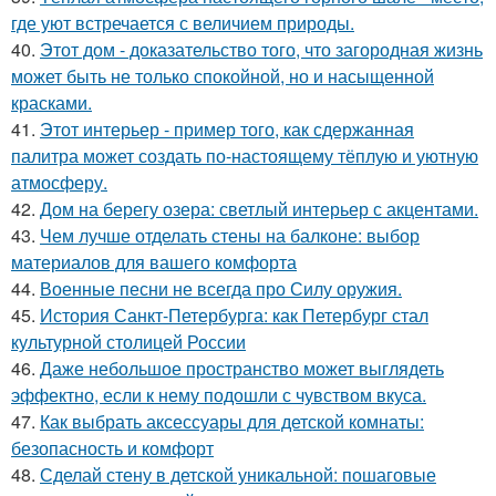
где уют встречается с величием природы.
40.
Этот дом - доказательство того, что загородная жизнь
может быть не только спокойной, но и насыщенной
красками.
41.
Этот интерьер - пример того, как сдержанная
палитра может создать по-настоящему тёплую и уютную
атмосферу.
42.
Дом на берегу озера: светлый интерьер с акцентами.
43.
Чем лучше отделать стены на балконе: выбор
материалов для вашего комфорта
44.
Военные песни не всегда про Силу оружия.
45.
История Санкт-Петербурга: как Петербург стал
культурной столицей России
46.
Даже небольшое пространство может выглядеть
эффектно, если к нему подошли с чувством вкуса.
47.
Как выбрать аксессуары для детской комнаты:
безопасность и комфорт
48.
Сделай стену в детской уникальной: пошаговые