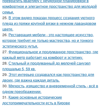
превратить квартиру с неудобной планировкой в
комфортное и элегантное пространство для молодой
семьи.
25.
В этом видео показан процесс создания уютного
пледа из пряжи крупной вязки в нежном лавандовом
цвете.
26.
Реставрация мебели - это настоящее искусство,
которое требует не только мастерства, но и тонкого
эстетического чутья.
27.
Функциональное и продуманное пространство, где
каждый метр работает на комфорт и эстетику.
28.
Стильный и продуманный до мелочей санузел
площадью 5, 59 кв.
29.
Этот интерьер создавался как пространство для
двоих, где важна каждая деталь.
30.
Мягкость, изящество и вневременной стиль - всё в
одном преображении.
31.
Какие основные исторические
достопримечательности есть в Кирове