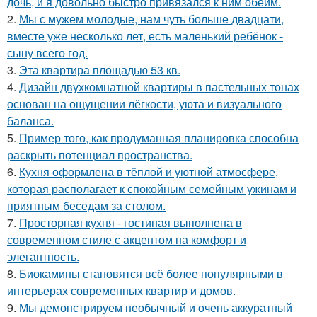
дочь, и я довольно быстро привязался к ним обеим.
2.
Мы с мужем молодые, нам чуть больше двадцати,
вместе уже несколько лет, есть маленький ребёнок -
сыну всего год.
3.
Эта квартира площадью 53 кв.
4.
Дизайн двухкомнатной квартиры в пастельных тонах
основан на ощущении лёгкости, уюта и визуального
баланса.
5.
Пример того, как продуманная планировка способна
раскрыть потенциал пространства.
6.
Кухня оформлена в тёплой и уютной атмосфере,
которая располагает к спокойным семейным ужинам и
приятным беседам за столом.
7.
Просторная кухня - гостиная выполнена в
современном стиле с акцентом на комфорт и
элегантность.
8.
Биокамины становятся всё более популярными в
интерьерах современных квартир и домов.
9.
Мы демонстрируем необычный и очень аккуратный