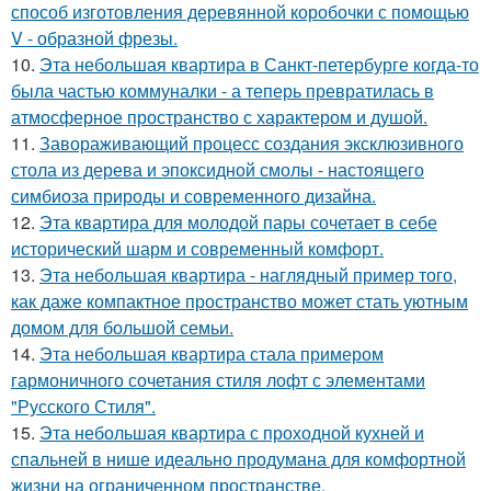
способ изготовления деревянной коробочки с помощью
V - образной фрезы.
10.
Эта небольшая квартира в Санкт-петербурге когда-то
была частью коммуналки - а теперь превратилась в
атмосферное пространство с характером и душой.
11.
Завораживающий процесс создания эксклюзивного
стола из дерева и эпоксидной смолы - настоящего
симбиоза природы и современного дизайна.
12.
Эта квартира для молодой пары сочетает в себе
исторический шарм и современный комфорт.
13.
Эта небольшая квартира - наглядный пример того,
как даже компактное пространство может стать уютным
домом для большой семьи.
14.
Эта небольшая квартира стала примером
гармоничного сочетания стиля лофт с элементами
"Русского Стиля".
15.
Эта небольшая квартира с проходной кухней и
спальней в нише идеально продумана для комфортной
жизни на ограниченном пространстве.