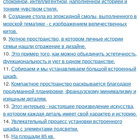
спокойной, интеллигентной, наполненной историей и
тонким чувством стиля.
8.
Создание стола из эпоксидной смолы, выполненного в
морской тематике - с изображением величественных
китов.
9.
Уютное пространство, в котором личные истории
семьи нашли отражение в дизайне.
10.
Это пример того, как можно объединить эстетичность,
функциональность и уют в одном пространстве.
11.
Собираем и мы устанавливаем большой встроенный
шкаф.
12.
Компактное пространство раскрывается благодаря
продуманной планировке, французскому минимализму и
изящным деталям.
13.
Этот интерьер - настоящее произведение искусства,
в котором каждая деталь имеет свой характер и историю.
14.
Увлекательный процесс установки встроенного
шкафа с элементами подсветки.
15.
На площади 85 кв.