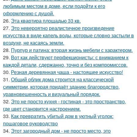
любимым местом в доме, если подойти к его
оформлению с душой.
26.
Эта квартира площадью 33 кв.
27.
Это невероятно реалистичное произведение
искусства в виде капель воды, которые словно застыли в
воздухе, не касаясь земли.
28.
Пурпур и патина: вторая жизнь мебели с характером.
29.
Вот как действуют перфекционисты: с вниманием к
каждой детали, сдержанно, точно и без компромиссов.
30.
Резная деревянная чаша - настоящее искусство!
31.
Общий облик дома строится на классической
симметрии, которая придаёт зданию благородство,
уравновешенность и визуальный порядок.
32.
Это не просто кухня - гостиная - это пространство,
где цвет становится настроением.
33.
Как превратить убитый дом в уютный уголок:
пошаговое руководство
34.
Этот загородный дом - не просто место, это