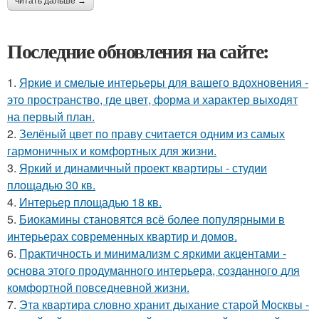
читать дальше →
Последние обновления на сайте:
1.
Яркие и смелые интерьеры для вашего вдохновения -
это пространство, где цвет, форма и характер выходят
на первый план.
2.
Зелёный цвет по праву считается одним из самых
гармоничных и комфортных для жизни.
3.
Яркий и динамичный проект квартиры - студии
площадью 30 кв.
4.
Интерьер площадью 18 кв.
5.
Биокамины становятся всё более популярными в
интерьерах современных квартир и домов.
6.
Практичность и минимализм с яркими акцентами -
основа этого продуманного интерьера, созданного для
комфортной повседневной жизни.
7.
Эта квартира словно хранит дыхание старой Москвы -