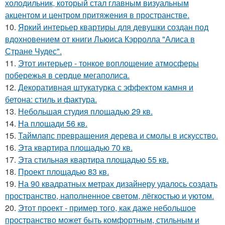
холодильник, который стал главным визуальным
акцентом и центром притяжения в пространстве.
10.
Яркий интерьер квартиры для девушки создан под
вдохновением от книги Льюиса Кэрролла "Алиса в
Стране Чудес".
11.
Этот интерьер - тонкое воплощение атмосферы
побережья в сердце мегаполиса.
12.
Декоративная штукатурка с эффектом камня и
бетона: стиль и фактура.
13.
Небольшая студия площадью 29 кв.
14.
На площади 56 кв.
15.
Таймлапс превращения дерева и смолы в искусство.
16.
Эта квартира площадью 70 кв.
17.
Эта стильная квартира площадью 55 кв.
18.
Проект площадью 83 кв.
19.
На 90 квадратных метрах дизайнеру удалось создать
пространство, наполненное светом, лёгкостью и уютом.
20.
Этот проект - пример того, как даже небольшое
пространство может быть комфортным, стильным и