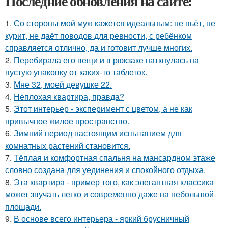
Последние обновления на сайте:
1.
Со стороны мой муж кажется идеальным: не пьёт, не
курит, не даёт поводов для ревности, с ребёнком
справляется отлично, да и готовит лучше многих.
2.
Перебирала его вещи и в рюкзаке наткнулась на
пустую упаковку от каких-то таблеток.
3.
Мне 32, моей девушке 22.
4.
Неплохая квартира, правда?
5.
Этот интерьер - эксперимент с цветом, а не как
привычное жилое пространство.
6.
Зимний период настоящим испытанием для
комнатных растений становится.
7.
Тёплая и комфортная спальня на мансардном этаже
словно создана для уединения и спокойного отдыха.
8.
Эта квартира - пример того, как элегантная классика
может звучать легко и современно даже на небольшой
площади.
9.
В основе всего интерьера - яркий брусничный