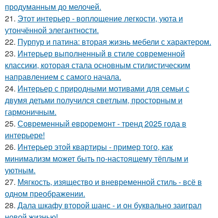
продуманным до мелочей.
21.
Этот интерьер - воплощение легкости, уюта и
утончённой элегантности.
22.
Пурпур и патина: вторая жизнь мебели с характером.
23.
Интерьер выполненный в стиле современной
классики, которая стала основным стилистическим
направлением с самого начала.
24.
Интерьер с природными мотивами для семьи с
двумя детьми получился светлым, просторным и
гармоничным.
25.
Современный евроремонт - тренд 2025 года в
интерьере!
26.
Интерьер этой квартиры - пример того, как
минимализм может быть по-настоящему тёплым и
уютным.
27.
Мягкость, изящество и вневременной стиль - всё в
одном преображении.
28.
Дала шкафу второй шанс - и он буквально заиграл
новой жизнью!