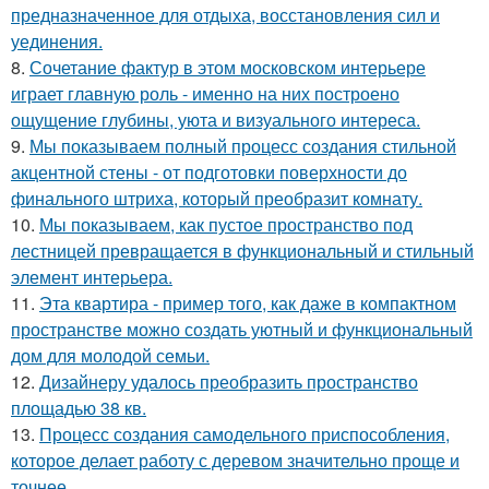
предназначенное для отдыха, восстановления сил и
уединения.
8.
Сочетание фактур в этом московском интерьере
играет главную роль - именно на них построено
ощущение глубины, уюта и визуального интереса.
9.
Мы показываем полный процесс создания стильной
акцентной стены - от подготовки поверхности до
финального штриха, который преобразит комнату.
10.
Мы показываем, как пустое пространство под
лестницей превращается в функциональный и стильный
элемент интерьера.
11.
Эта квартира - пример того, как даже в компактном
пространстве можно создать уютный и функциональный
дом для молодой семьи.
12.
Дизайнеру удалось преобразить пространство
площадью 38 кв.
13.
Процесс создания самодельного приспособления,
которое делает работу с деревом значительно проще и
точнее.