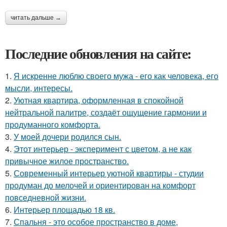
читать дальше →
Последние обновления на сайте:
1.
Я искренне люблю своего мужа - его как человека, его
мысли, интересы.
2.
Уютная квартира, оформленная в спокойной
нейтральной палитре, создаёт ощущение гармонии и
продуманного комфорта.
3.
У моей дочери родился сын.
4.
Этот интерьер - эксперимент с цветом, а не как
привычное жилое пространство.
5.
Современный интерьер уютной квартиры - студии
продуман до мелочей и ориентирован на комфорт
повседневной жизни.
6.
Интерьер площадью 18 кв.
7.
Спальня - это особое пространство в доме,