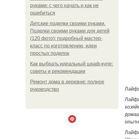
руками: с чего начать и как не
ошибиться
Детские поделки своими руками.
Поделки своими руками для детей
(120 фото): подробный мастер-
класс по изготовлению, идеи
простых поделок
Как выбрать идеальный шкаф-купе:
советы и рекомендации
Ремонт дома в деревне: полное
Лайфх
руководство
Лайфх
хозяй
домаш
опытн
Лайфх