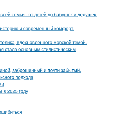
всей семьи - от детей до бабушек и дедушек.
ь историю и современный комфорт.
столика, вдохновлённого морской темой.
ая стала основным стилистическим
чиной, заброшенный и почти забытый.
ексного подхода
ми
 в 2025 году
 ошибиться