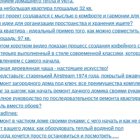
нием домашнего тепла и уюта.
а небольшая квартира площадью 32 кв.
от проект создавался с мыслью о комфорте и гармонии для 
 идеи для организации пространства и хранения ищете?
а квартира - идеальный пример того, как можно совместит
ощадь: 97 кв.
этом коротком видео показан процесс создания кофейного 
терьер выполненный в стиле современной классики, котор
влением с самого начала.
зная деревянная чаша - настоящее искусство!
едставьте: старенький Airstream 1974 года, покрытый ржав
монт загородного дома под ключ: все преимущества компл
г за шагом: как начать ремонт дачного домика своими рука
лное руководство по последовательности ремонта квартиры
ль вместо обоев?
adlines:
монт в частном доме своими руками: с чего начать и как не
т вашего дома: как оборудовать теплый водяной пол
огда хочется просто остановиться и посмотреть ….