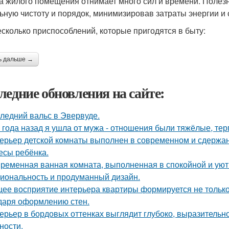
а жилого помещения отнимает много сил и времени. Полез
ьную чистоту и порядок, минимизировав затраты энергии и 
есколько приспособлений, которые пригодятся в быту:
ь дальше →
ледние обновления на сайте:
ледний вальс в Эвервуде.
 года назад я ушла от мужа - отношения были тяжёлые, тер
ерьер детской комнаты выполнен в современном и сдержа
есы ребёнка.
ременная ванная комната, выполненная в спокойной и уютн
иональность и продуманный дизайн.
ее восприятие интерьера квартиры формируется не только 
даря оформлению стен.
ерьер в бордовых оттенках выглядит глубоко, выразительно
ности.