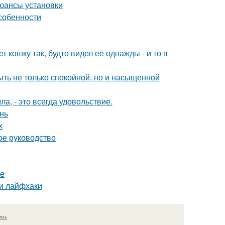
юансы установки
собенности
 кошку так, будто видел её однажды - и то в
быть не только спокойной, но и насыщенной
а, - это всегда удовольствие.
нь
х
ое руководство
фе
 и лайфхаки
язь