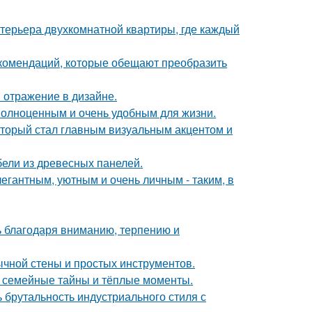
терьера двухкомнатной квартиры, где каждый
екомендаций, которые обещают преобразить
 отражение в дизайне.
 полноценным и очень удобным для жизни.
который стал главным визуальным акцентом и
ели из древесных панелей.
егантным, уютным и очень личным - таким, в
ь благодаря вниманию, терпению и
ычной стены и простых инструментов.
ие семейные тайны и тёплые моменты.
ь брутальность индустриального стиля с