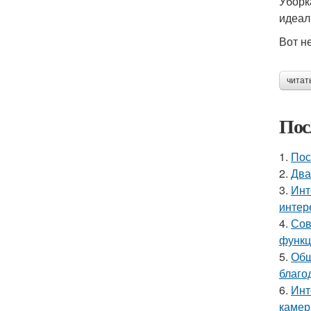
Уборк
идеал
Вот н
читат
Пос
1.
Пос
2.
Два
3.
Инт
интер
4.
Сов
функц
5.
Общ
благо
6.
Инт
камер