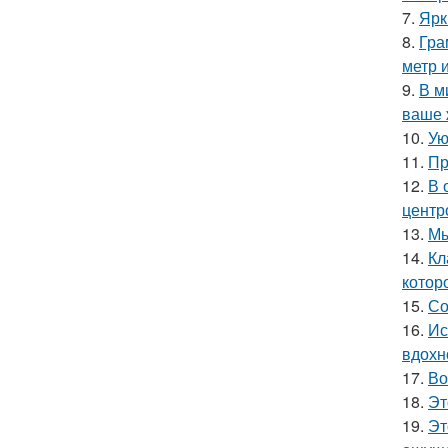
7.
Ярк
8.
Гра
метр 
9.
В м
ваше 
10.
Ую
11.
Пр
12.
В 
центр
13.
Мы
14.
Кл
котор
15.
Со
16.
Ис
вдохн
17.
Во
18.
Эт
19.
Эт