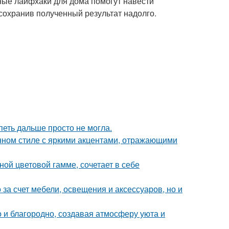
ные лайфхаки для дома помогут навести
сохранив полученный результат надолго.
петь дальше просто не могла.
нном стиле с яркими акцентами, отражающими
ой цветовой гамме, сочетает в себе
за счет мебели, освещения и аксессуаров, но и
 и благородно, создавая атмосферу уюта и