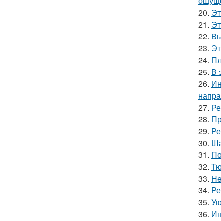
ощуще
20.
Эт
21.
Эт
22.
Вы
23.
Эт
24.
Пл
25.
В 
26.
Ин
напра
27.
Ре
28.
Пр
29.
Ре
30.
Ша
31.
По
32.
Тю
33.
He
34.
Ре
35.
Ую
36.
Ин