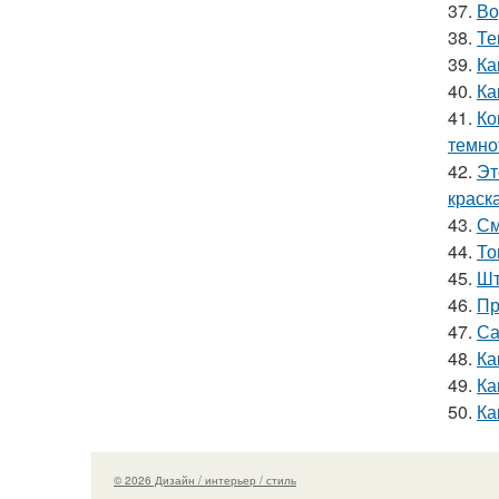
37.
Во
38.
Те
39.
Ка
40.
Ка
41.
Ко
темно
42.
Эт
краск
43.
См
44.
То
45.
Шт
46.
Пр
47.
Са
48.
Ка
49.
Ка
50.
Ка
© 2026 Дизайн / интерьер / стиль