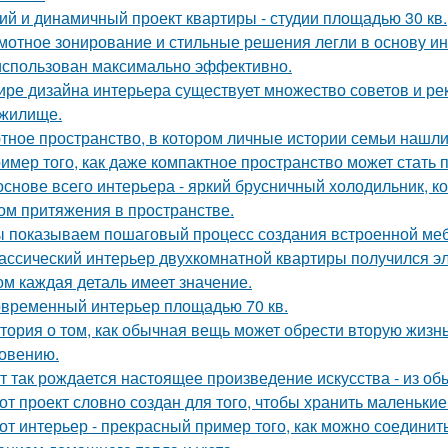
ий и динамичный проект квартиры - студии площадью 30 кв.
мотное зонирование и стильные решения легли в основу ин
использован максимально эффективно.
ире дизайна интерьера существует множество советов и р
жилище.
тное пространство, в котором личные истории семьи нашли
имер того, как даже компактное пространство может стать
основе всего интерьера - яркий брусничный холодильник, 
ом притяжения в пространстве.
 показываем пошаговый процесс создания встроенной меб
ассический интерьер двухкомнатной квартиры получился эл
ом каждая деталь имеет значение.
временный интерьер площадью 70 кв.
тория о том, как обычная вещь может обрести вторую жизн
овению.
т так рождается настоящее произведение искусства - из об
от проект словно создан для того, чтобы хранить маленьк
от интерьер - прекрасный пример того, как можно соединит