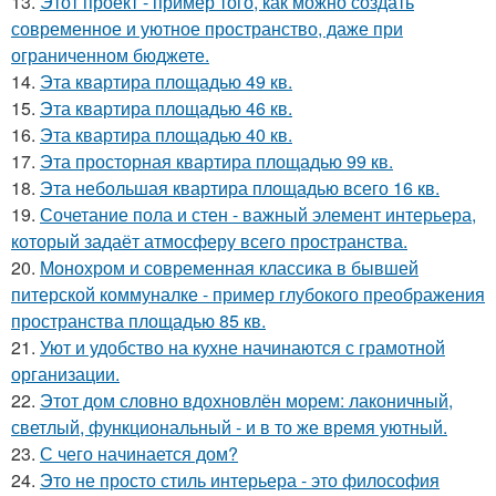
13.
Этот проект - пример того, как можно создать
современное и уютное пространство, даже при
ограниченном бюджете.
14.
Эта квартира площадью 49 кв.
15.
Эта квартира площадью 46 кв.
16.
Эта квартира площадью 40 кв.
17.
Эта просторная квартира площадью 99 кв.
18.
Эта небольшая квартира площадью всего 16 кв.
19.
Сочетание пола и стен - важный элемент интерьера,
который задаёт атмосферу всего пространства.
20.
Монохром и современная классика в бывшей
питерской коммуналке - пример глубокого преображения
пространства площадью 85 кв.
21.
Уют и удобство на кухне начинаются с грамотной
организации.
22.
Этот дом словно вдохновлён морем: лаконичный,
светлый, функциональный - и в то же время уютный.
23.
С чего начинается дом?
24.
Это не просто стиль интерьера - это философия