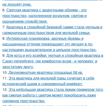
не доходят руки.
6.
Светлая квартира с акцентными обоями - это
пространство, наполненное воздухом, светом и
ощущением спокойствия.
7.
Квартира в спокойной бежевой гамме стала уютным и
гармоничным пространством для молодой семьи.
8.
Интересная планировка, арочные формы и
насыщенные оттенки превращают эту двушку в по-
настоящему выразительное и цельное пространство.
9.
Для кота и его хозяйки: уютная и спокойная квартира в
Санкт-петербурге, где комфортно всем - и человеку, и
хвостатому другу.
10.
Двухкомнатная квартира площадью 58 кв.
11.
Эта квартира для молодой пары сочетает в себе
исторический шарм и современный комфорт.
12.
Эта небольшая квартира стала ярким примером того,
как смелая работа с цветом может преобразить даже
скромное пространство.