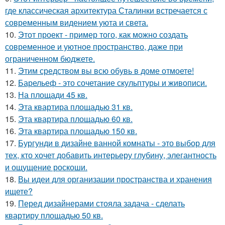
где классическая архитектура Сталинки встречается с
современным видением уюта и света.
10.
Этот проект - пример того, как можно создать
современное и уютное пространство, даже при
ограниченном бюджете.
11.
Этим средством вы всю обувь в доме отмоете!
12.
Барельеф - это сочетание скульптуры и живописи.
13.
На площади 45 кв.
14.
Эта квартира площадью 31 кв.
15.
Эта квартира площадью 60 кв.
16.
Эта квартира площадью 150 кв.
17.
Бургунди в дизайне ванной комнаты - это выбор для
тех, кто хочет добавить интерьеру глубину, элегантность
и ощущение роскоши.
18.
Вы идеи для организации пространства и хранения
ищете?
19.
Перед дизайнерами стояла задача - сделать
квартиру площадью 50 кв.