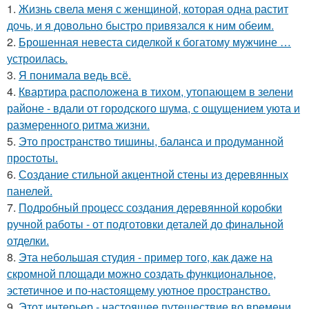
1.
Жизнь свела меня с женщиной, которая одна растит
дочь, и я довольно быстро привязался к ним обеим.
2.
Брошенная невеста сиделкой к богатому мужчине …
устроилась.
3.
Я понимала ведь всё.
4.
Квартира расположена в тихом, утопающем в зелени
районе - вдали от городского шума, с ощущением уюта и
размеренного ритма жизни.
5.
Это пространство тишины, баланса и продуманной
простоты.
6.
Создание стильной акцентной стены из деревянных
панелей.
7.
Подробный процесс создания деревянной коробки
ручной работы - от подготовки деталей до финальной
отделки.
8.
Эта небольшая студия - пример того, как даже на
скромной площади можно создать функциональное,
эстетичное и по-настоящему уютное пространство.
9.
Этот интерьер - настоящее путешествие во времени,