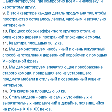
Санкт-петербурге, где комфортно всем - и человеку, и
хвостатому другу.
9.
В этой квартире каждая деталь продумана так, чтобы
пространство оставалось лёгким, удобным и визуально
интересным.
10.
Процесс сборки эффектного круглого стола из
оливкового дерева и прозрачной эпоксидной смолы.
11.
Квартира площадью 36, 2 кв.
12.
Мы демонстрируем необычный и очень аккуратный
способ изготовления деревянной коробочки с помощью
V - образной фрезы.
13.
Мы демонстрируем впечатляющее преображение
старого комода, превращая его из устаревшего
предмета мебели в стильный и современный акцент
интерьера.
14.
Эта квартира площадью 53 кв.
15.
Стиль модерн - один из самых утончённых и
выразительных направлений в дизайне, появившийся
на рубеже XIX и XX веков.