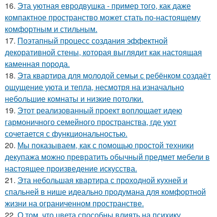
16.
Эта уютная евродвушка - пример того, как даже
компактное пространство может стать по-настоящему
комфортным и стильным.
17.
Поэтапный процесс создания эффектной
декоративной стены, которая выглядит как настоящая
каменная порода.
18.
Эта квартира для молодой семьи с ребёнком создаёт
ощущение уюта и тепла, несмотря на изначально
небольшие комнаты и низкие потолки.
19.
Этот реализованный проект воплощает идею
гармоничного семейного пространства, где уют
сочетается с функциональностью.
20.
Мы показываем, как с помощью простой техники
декупажа можно превратить обычный предмет мебели в
настоящее произведение искусства.
21.
Эта небольшая квартира с проходной кухней и
спальней в нише идеально продумана для комфортной
жизни на ограниченном пространстве.
22.
О том, что цвета способны влиять на психику