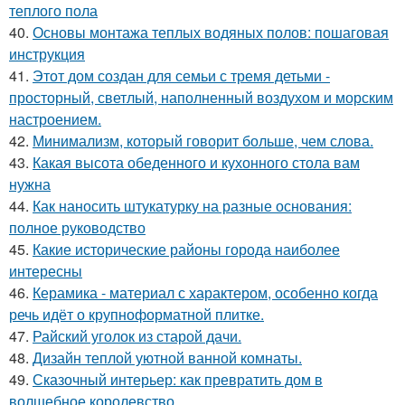
теплого пола
40.
Основы монтажа теплых водяных полов: пошаговая
инструкция
41.
Этот дом создан для семьи с тремя детьми -
просторный, светлый, наполненный воздухом и морским
настроением.
42.
Минимализм, который говорит больше, чем слова.
43.
Какая высота обеденного и кухонного стола вам
нужна
44.
Как наносить штукатурку на разные основания:
полное руководство
45.
Какие исторические районы города наиболее
интересны
46.
Керамика - материал с характером, особенно когда
речь идёт о крупноформатной плитке.
47.
Райский уголок из старой дачи.
48.
Дизайн теплой уютной ванной комнаты.
49.
Сказочный интерьер: как превратить дом в
волшебное королевство